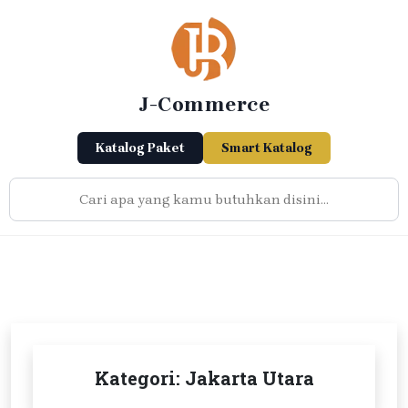
Skip
to
content
J-Commerce
Katalog Paket
Smart Katalog
Kategori:
Jakarta Utara