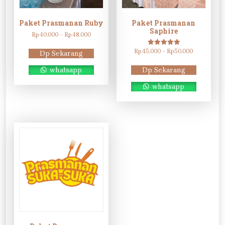
Paket Prasmanan Ruby
Paket Prasmanan
Saphire
Rentang
Rp
40.000
–
Rp
48.000
harga:
Rp40.000
Rentang
Rp
45.000
Dinilai
–
Rp
50.000
Dp Sekarang
5.00
hingga
harga:
dari 5
Rp48.000
Rp45.000
Dp Sekarang
whatsapp
hingga
Rp50.000
whatsapp