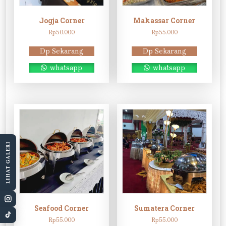
Jogja Corner
Makassar Corner
Rp
50.000
Rp
55.000
Dp Sekarang
Dp Sekarang
whatsapp
whatsapp
LIHAT GALERI
Seafood Corner
Sumatera Corner
Rp
55.000
Rp
55.000