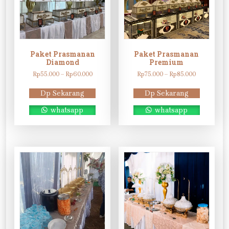
Paket Prasmanan
Paket Prasmanan
Diamond
Premium
Rentang
Rentang
Rp
55.000
–
Rp
60.000
Rp
75.000
–
Rp
85.000
harga:
harga:
Rp55.000
Rp75.000
Dp Sekarang
Dp Sekarang
hingga
hingga
Rp60.000
Rp85.000
whatsapp
whatsapp