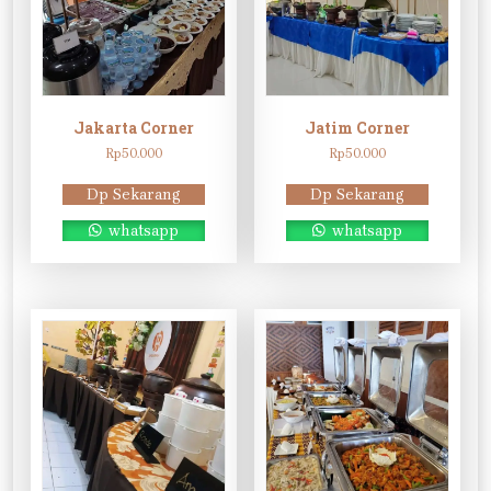
Jakarta Corner
Jatim Corner
Rp
50.000
Rp
50.000
Dp Sekarang
Dp Sekarang
whatsapp
whatsapp