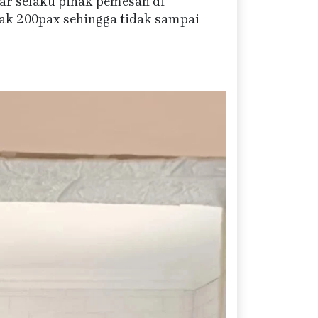
ar selaku pihak pemesan di
k 200pax sehingga tidak sampai