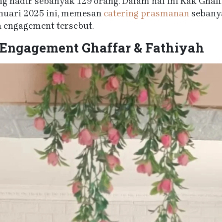
 hadir sebanyak 129 orang. Dalam hal ini Kak Ghaff
anuari 2025 ini, memesan
catering prasmanan
sebanya
 engagement tersebut.
 Engagement Ghaffar & Fathiyah