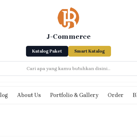
J-Commerce
Katalog Paket
Smart Katalog
log
About Us
Portfolio & Gallery
Order
B