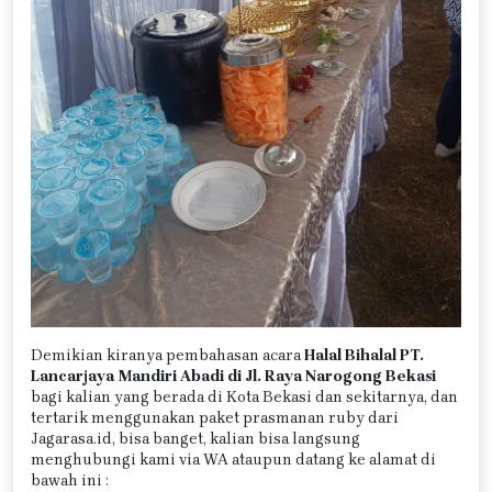
Demikian kiranya pembahasan acara
Halal Bihalal PT.
Lancarjaya Mandiri Abadi di Jl. Raya Narogong Bekasi
bagi kalian yang berada di Kota Bekasi dan sekitarnya, dan
tertarik menggunakan paket prasmanan ruby dari
Jagarasa.id, bisa banget, kalian bisa langsung
menghubungi kami via WA ataupun datang ke alamat di
bawah ini :