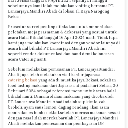
hari Selasa tanggal 09 April 2024 tepatnya 1 minggu
sebelumnya kami telah melakukan visiting bersama PT.
Lancarjaya Mandiri Abadi di lokasi Jl. Raya Narogong
Bekasi
Prosedur survei penting dilakukan untuk menentukan
peletakan meja prasmanan & dekorasi yang sesuai untuk
acara Halal Bihalal tanggal 16 April 2024 nanti. Tidak lupa
kami juga melakukan koordinasi dengan vendor lainnya di
acara halal bihalal PT. Lancarjaya Mandiri Abadi ini,
seperti vendor dokumentasi dan band demi kelancaran
acara Catering nanti
Sebelum melakukan pemesanan PT. Lancarjaya Mandiri
Abadi juga telah melakukan visit kantor jagarasa
catering bekasi
yang ada di mustika jaya Bekasi, sekalian
food tasting makanan dari Jagarasa.id pada hari Selasa, 20
Februari 2024 sebagai referensi menu untuk acara halal
bihalal nanti. Dimana olahan makanan yang dicoba oleh
PT. Lancarjaya Mandiri Abadi adalah sup kimlo, cah
brokoli, ayam saus lemon, daging rendang, ikan asam
manis dan es buah cocktail.setelah merasa makanan sesuai
dengan rasa lidah mereka barulah PT. Lancarjaya Mandiri
Abadi melakukan pemesanan dan pembayaran DP.