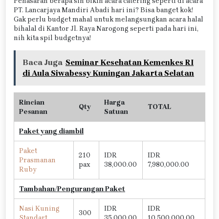
Penasaran berapa sih bikin acara catering seperti di acara
PT. Lancarjaya Mandiri Abadi hari ini? Bisa banget kok!
Gak perlu budget mahal untuk melangsungkan acara halal
bihalal di Kantor Jl. Raya Narogong seperti pada hari ini,
nih kita spil budgetnya!
Baca Juga
Seminar Kesehatan Kemenkes RI
di Aula Siwabessy Kuningan Jakarta Selatan
Rincian
Harga
Qty
TOTAL
Pesanan
Satuan
Paket yang diambil
Paket
210
IDR
IDR
Prasmanan
pax
38,000.00
7,980,000.00
Ruby
Tambahan/Pengurangan Paket
Nasi Kuning
IDR
IDR
300
Standart
35,000.00
10,500,000.00