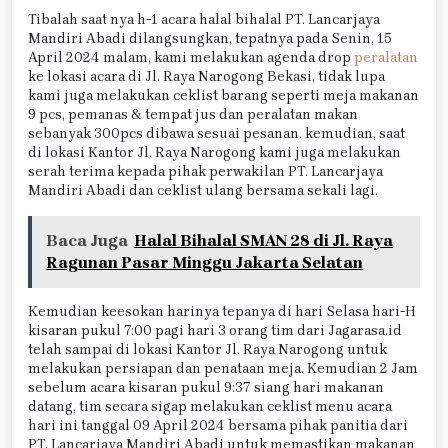
Tibalah saat nya h-1 acara halal bihalal PT. Lancarjaya
Mandiri Abadi dilangsungkan, tepatnya pada Senin, 15
April 2024 malam, kami melakukan agenda drop
peralatan
ke lokasi acara di Jl. Raya Narogong Bekasi, tidak lupa
kami juga melakukan ceklist barang seperti meja makanan
9 pcs, pemanas & tempat jus dan peralatan makan
sebanyak 300pcs dibawa sesuai pesanan. kemudian, saat
di lokasi Kantor Jl. Raya Narogong kami juga melakukan
serah terima kepada pihak perwakilan PT. Lancarjaya
Mandiri Abadi dan ceklist ulang bersama sekali lagi.
Baca Juga
Halal Bihalal SMAN 28 di Jl. Raya
Ragunan Pasar Minggu Jakarta Selatan
Kemudian keesokan harinya tepanya di hari Selasa hari-H
kisaran pukul 7:00 pagi hari 3 orang tim dari Jagarasa.id
telah sampai di lokasi Kantor Jl. Raya Narogong untuk
melakukan persiapan dan penataan meja. Kemudian 2 Jam
sebelum acara kisaran pukul 9:37 siang hari makanan
datang, tim secara sigap melakukan ceklist menu acara
hari ini tanggal 09 April 2024 bersama pihak panitia dari
PT. Lancarjaya Mandiri Abadi untuk memastikan makanan