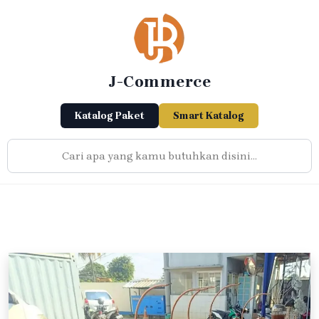
Skip
to
content
J-Commerce
Katalog Paket
Smart Katalog