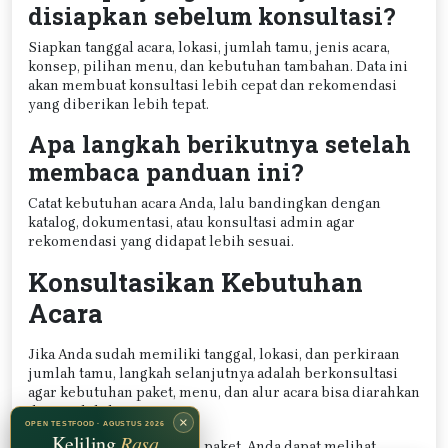
disiapkan sebelum konsultasi?
Siapkan tanggal acara, lokasi, jumlah tamu, jenis acara,
konsep, pilihan menu, dan kebutuhan tambahan. Data ini
akan membuat konsultasi lebih cepat dan rekomendasi
yang diberikan lebih tepat.
Apa langkah berikutnya setelah
membaca panduan ini?
Catat kebutuhan acara Anda, lalu bandingkan dengan
katalog, dokumentasi, atau konsultasi admin agar
rekomendasi yang didapat lebih sesuai.
Konsultasikan Kebutuhan
Acara
Jika Anda sudah memiliki tanggal, lokasi, dan perkiraan
jumlah tamu, langkah selanjutnya adalah berkonsultasi
agar kebutuhan paket, menu, dan alur acara bisa diarahkan
dengan lebih tepat.
×
OPEN TESTFOOD · AGUSTUS 2026
Keliling
Rasa
Untuk katalog dan pilihan paket, Anda dapat melihat