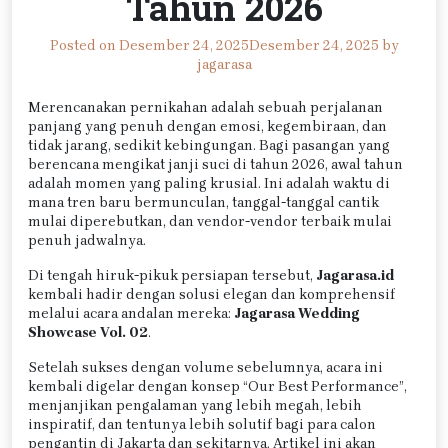
Tahun 2026
Posted on
Desember 24, 2025
Desember 24, 2025
by
jagarasa
Merencanakan pernikahan adalah sebuah perjalanan
panjang yang penuh dengan emosi, kegembiraan, dan
tidak jarang, sedikit kebingungan. Bagi pasangan yang
berencana mengikat janji suci di tahun 2026, awal tahun
adalah momen yang paling krusial. Ini adalah waktu di
mana tren baru bermunculan, tanggal-tanggal cantik
mulai diperebutkan, dan vendor-vendor terbaik mulai
penuh jadwalnya.
Di tengah hiruk-pikuk persiapan tersebut,
Jagarasa.id
kembali hadir dengan solusi elegan dan komprehensif
melalui acara andalan mereka:
Jagarasa Wedding
Showcase Vol. 02
.
Setelah sukses dengan volume sebelumnya, acara ini
kembali digelar dengan konsep “Our Best Performance”,
menjanjikan pengalaman yang lebih megah, lebih
inspiratif, dan tentunya lebih solutif bagi para calon
pengantin di Jakarta dan sekitarnya. Artikel ini akan