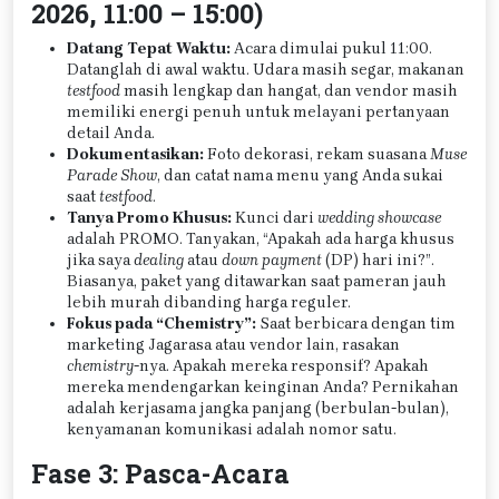
2026, 11:00 – 15:00)
Datang Tepat Waktu:
Acara dimulai pukul 11:00.
Datanglah di awal waktu. Udara masih segar, makanan
testfood
masih lengkap dan hangat, dan vendor masih
memiliki energi penuh untuk melayani pertanyaan
detail Anda.
Dokumentasikan:
Foto dekorasi, rekam suasana
Muse
Parade Show
, dan catat nama menu yang Anda sukai
saat
testfood
.
Tanya Promo Khusus:
Kunci dari
wedding showcase
adalah PROMO. Tanyakan, “Apakah ada harga khusus
jika saya
dealing
atau
down payment
(DP) hari ini?”.
Biasanya, paket yang ditawarkan saat pameran jauh
lebih murah dibanding harga reguler.
Fokus pada “Chemistry”:
Saat berbicara dengan tim
marketing Jagarasa atau vendor lain, rasakan
chemistry
-nya. Apakah mereka responsif? Apakah
mereka mendengarkan keinginan Anda? Pernikahan
adalah kerjasama jangka panjang (berbulan-bulan),
kenyamanan komunikasi adalah nomor satu.
Fase 3: Pasca-Acara