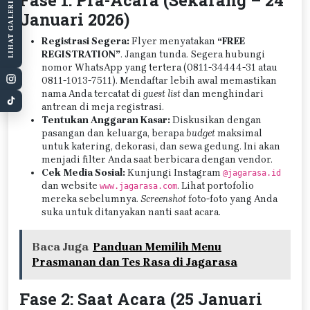
LIHAT GALERI
Januari 2026)
Registrasi Segera:
Flyer menyatakan
“FREE
REGISTRATION”
. Jangan tunda. Segera hubungi
nomor WhatsApp yang tertera (0811-34444-31 atau
0811-1013-7511). Mendaftar lebih awal memastikan
nama Anda tercatat di
guest list
dan menghindari
antrean di meja registrasi.
Tentukan Anggaran Kasar:
Diskusikan dengan
pasangan dan keluarga, berapa
budget
maksimal
untuk katering, dekorasi, dan sewa gedung. Ini akan
menjadi filter Anda saat berbicara dengan vendor.
Cek Media Sosial:
Kunjungi Instagram
@jagarasa.id
dan website
. Lihat portofolio
www.jagarasa.com
mereka sebelumnya.
Screenshot
foto-foto yang Anda
suka untuk ditanyakan nanti saat acara.
Baca Juga
Panduan Memilih Menu
Prasmanan dan Tes Rasa di Jagarasa
Fase 2: Saat Acara (25 Januari