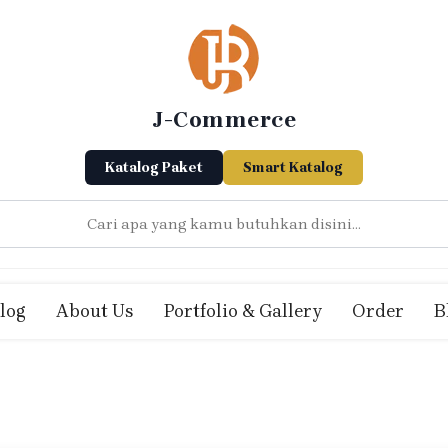
J-Commerce
Katalog Paket
Smart Katalog
log
About Us
Portfolio & Gallery
Order
B