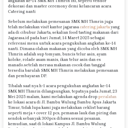
angkatan ke-14 SMK MH Thmrin ini, seperti vendor
dekorasi dan master ceremony demi kelancaran acara
Catering nanti
Sebelum melakukan pemesanan SMK MH Thmrin juga
telah melakukan visit kantor jagarasa
catering jakarta
yang
ada di cibubur Jakarta, sekalian food tasting makanan dari
Jagarasa.id pada hari Jumat, 14 Maret 2025 sebagai
referensi menu untuk acara pengukuhan angkatan ke-14
nanti. Dimana olahan makanan yang dicoba oleh SMK MH
Thmrin adalah sup tomyam, buncis telur asin, ayam
koloke, rolade asam manis, ikan telur asin dan es
manado.setelah merasa makanan cocok dan tanggal
tersedia barulah SMK MH Thmrin melakukan pemesanan
dan pembayaran DP.
Tibalah saat nya h-1 acara pengukuhan angkatan ke-14
SMK MH Thmrin dilangsungkan, tepatnya pada Jumat, 23
Mei 2025 malam, kami melakukan agenda drop
peralatan
ke lokasi acara di Jl. Bambu Wulung Bambu Apus Jakarta
Timur, tidak lupa kami juga melakukan ceklist barang
seperti meja + cover 12 pcs, pemanas lauk dan piring dan
sendok sebanyak 300pcs dibawa sesuai pesanan.
kemudian, saat di lokasi Kampus Jl. Bambu Wulung