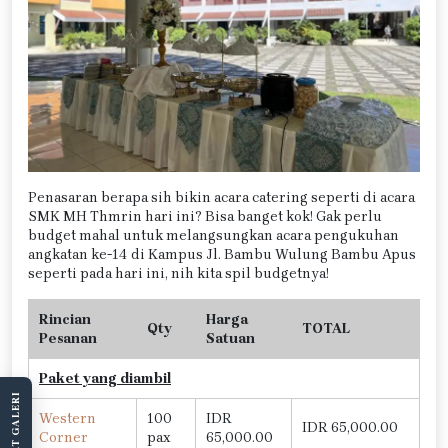
Penasaran berapa sih bikin acara catering seperti di acara
SMK MH Thmrin hari ini? Bisa banget kok! Gak perlu
budget mahal untuk melangsungkan acara pengukuhan
angkatan ke-14 di Kampus Jl. Bambu Wulung Bambu Apus
seperti pada hari ini, nih kita spil budgetnya!
Rincian
Harga
Qty
TOTAL
Pesanan
Satuan
Paket yang diambil
LIHAT GALERI
Western
100
IDR
IDR 65,000.00
Corner
pax
65,000.00