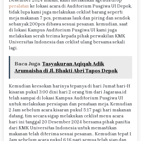
Desember 2024 malam, kami melakukan agenda drop
peralatan
ke lokasi acara di Auditorium Pusgiwa UI Depok,
tidak lupa kami juga melakukan ceklist barang seperti
meja makanan 7 pcs, pemanas lauk dan piring dan sendok
sebanyak 200pcs dibawa sesuai pesanan. kemudian, saat
di lokasi Kampus Auditorium Pusgiwa UI kami juga
melakukan serah terima kepada pihak perwakilan KMK
Universitas Indonesia dan ceklist ulang bersama sekali
lagi.
Baca Juga
Tasyakuran Aqiqah Adik
Arumaisha di Jl. Bhakti Abri Tapos Depok
Kemudian keesokan harinya tepanya di hari Jumat hari-H
kisaran pukul 3:00 dini hari 2 orang tim dari Jagarasa.id
telah sampai di lokasi Kampus Auditorium Pusgiwa UI
untuk melakukan persiapan dan penataan meja. Kemudian
2 Jam sebelum acara kisaran pukul 5:17 pagi hari makanan
datang, tim secara sigap melakukan ceklist menu acara
hari ini tanggal 20 Desember 2024 bersama pihak panitia
dari KMK Universitas Indonesia untuk memastikan
makanan telah diterima sesuai pesanan.. Kemudian tepat 1
Jam sebelum acara pukul 6:16 pagi semua telah siap dan