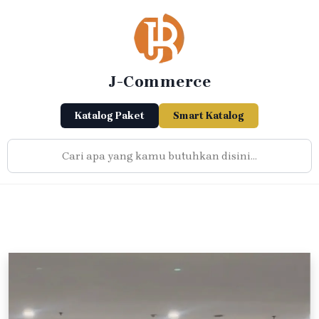
Skip
to
content
J-Commerce
Katalog Paket
Smart Katalog