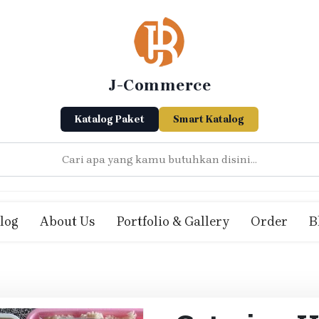
J-Commerce
Katalog Paket
Smart Katalog
log
About Us
Portfolio & Gallery
Order
B