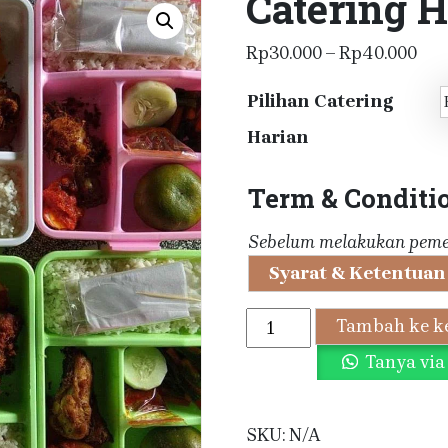
Catering H
Ren
Rp
30.000
–
Rp
40.000
har
Pilihan Catering
Rp3
hin
Harian
Rp4
Term & Conditi
Sebelum melakukan pemes
Syarat & Ketentuan
Kuantitas
Tambah ke k
Catering
Tanya vi
Harian
Instansi
SKU:
N/A