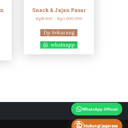
an
Snack & Jajan Pasar
Rentang
Rp
8.000
–
Rp
1.000.000
Rentang
harga:
harga:
Rp8.000
Dp Sekarang
Rp40.000
hingga
hingga
Rp1.000.000
whatsapp
Rp75.000
WhatsApp Official
Hubungi Jagarasa