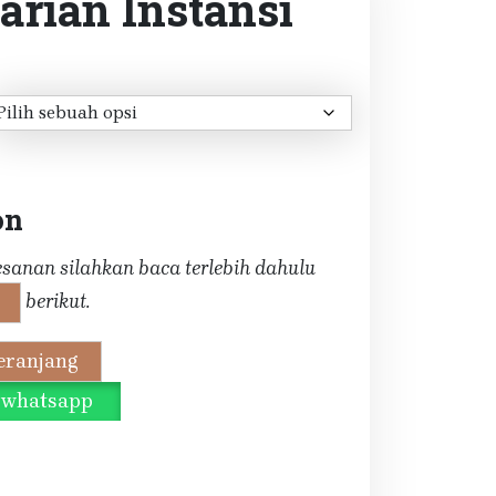
arian Instansi
tang
ga:
0.000
gga
0.000
on
anan silahkan baca terlebih dahulu
berikut.
eranjang
a whatsapp