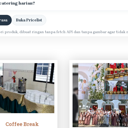
atering harian?
rasa
Buka Pricelist
ri produk, dibuat ringan tanpa fetch API dan tanpa gambar agar tida
Coffee Break