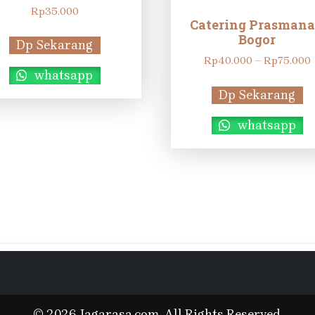
Rp
35.000
Catering Prasman
Bogor
Dp Sekarang
Rp
40.000
–
Rp
75.000
whatsapp
Dp Sekarang
whatsapp
© 2026 Jagarasa.com. All Rights Reserved.