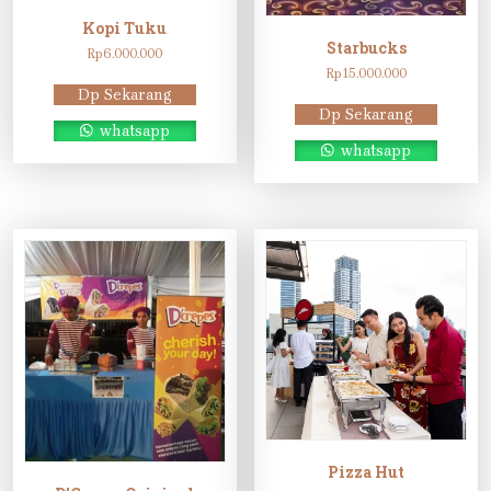
Kopi Tuku
Starbucks
Rp
6.000.000
Rp
15.000.000
Dp Sekarang
Dp Sekarang
whatsapp
whatsapp
Pizza Hut