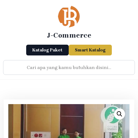
Skip
to
content
J-Commerce
Katalog Paket
Smart Katalog