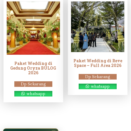
Paket Wedding di Reve
Paket Wedding di
Space – Full Area 2026
Gedung Oryza BULOG
2026
Dp Sekarang
Dp Sekarang
whatsapp
whatsapp