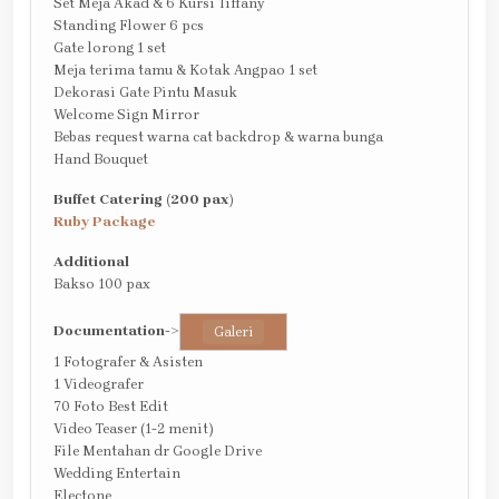
Set Meja Akad & 6 Kursi Tiffany
Standing Flower 6 pcs
Gate lorong 1 set
Meja terima tamu & Kotak Angpao 1 set
Dekorasi Gate Pintu Masuk
Welcome Sign Mirror
Bebas request warna cat backdrop & warna bunga
Hand Bouquet
Buffet Catering (200 pax)
Ruby Package
Additional
Bakso 100 pax
Documentation
->
Galeri
1 Fotografer & Asisten
1 Videografer
70 Foto Best Edit
Video Teaser (1-2 menit)
File Mentahan dr Google Drive
Wedding Entertain
Electone