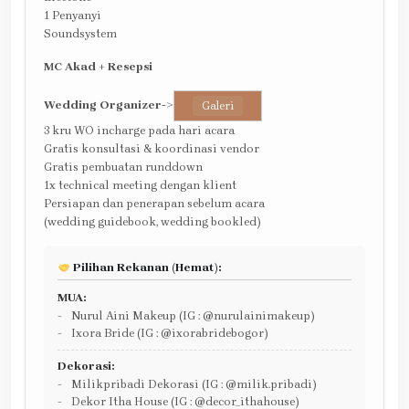
1 Penyanyi
Soundsystem
MC Akad + Resepsi
Wedding Organizer
->
Galeri
3 kru WO incharge pada hari acara
Gratis konsultasi & koordinasi vendor
Gratis pembuatan runddown
1x technical meeting dengan klient
Persiapan dan penerapan sebelum acara
(wedding guidebook, wedding bookled)
Pilihan Rekanan (Hemat):
MUA:
Nurul Aini Makeup (IG : @nurulainimakeup)
Ixora Bride (IG : @ixorabridebogor)
Dekorasi:
Milikpribadi Dekorasi (IG : @milik.pribadi)
Dekor Itha House (IG : @decor_ithahouse)