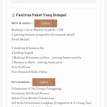
Fasilitas Paket Yang Didapat:
MUA & Attire
->
Galeri
Makeup Calon Wanita Hijabdo CPW
2 pasang busana pengantin (termasuk akad)
Fresh Melati
2 makeup & busana ibu
2 beskap bapak
1 Makeup & busana sodara / among tamu wanita
1 Busana sodara / among tamu pria
Free Softlens
Free Henna & Kuku Palsu
Decoration
->
Galeri
Pelaminan 6-7m (Tanpa Panggung)
Premium Artificial Flower
Bebas Pilih Model Pelaminan
Set Sofa Pelaminan Lengkap (Pengantin & 4 Orang Tua)