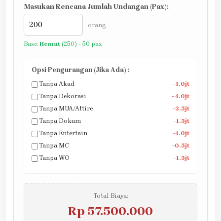
Masukan Rencana Jumlah Undangan (Pax):
orang
Base:
Hemat
(250) - 50 pax
Opsi Pengurangan (Jika Ada) :
Tanpa Akad
-1.0jt
Tanpa Dekorasi
-4.0jt
Tanpa MUA/Attire
-3.5jt
Tanpa Dokum
-1.5jt
Tanpa Entertain
-1.0jt
Tanpa MC
-0.5jt
Tanpa WO
-1.5jt
Total Biaya:
Rp 57.500.000