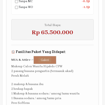
Tanpa MC
-0.5jt
Tanpa WO
-1.5jt
Total Biaya:
Rp 65.500.000
Fasilitas Paket Yang Didapat:
MUA & Attire
->
Galeri
Makeup Calon Wanita Hijabdo CPW
2 pasang busana pengantin (termasuk akad)
Fresh Melati
2 makeup & busana ibu
2 beskap bapak
1 Makeup & busana sodara / among tamu wanita
1 Busana sodara / among tamu pria
Free Softlens