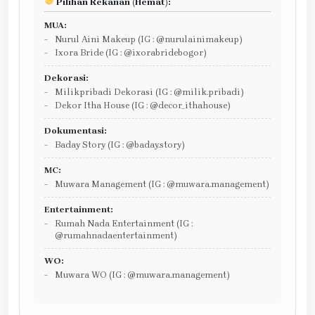
Pilihan Rekanan (Hemat):
MUA:
Nurul Aini Makeup (IG : @nurulainimakeup)
Ixora Bride (IG : @ixorabridebogor)
Dekorasi:
Milikpribadi Dekorasi (IG : @milik.pribadi)
Dekor Itha House (IG : @decor_ithahouse)
Dokumentasi:
Baday Story (IG : @baday.story)
MC:
Muwara Management (IG : @muwara.management)
Entertainment:
Rumah Nada Entertainment (IG :
@rumahnadaentertainment)
WO:
Muwara WO (IG : @muwara.management)