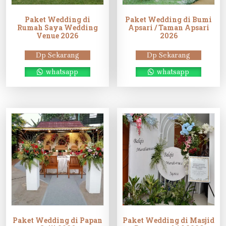
Paket Wedding di
Paket Wedding di Bumi
Rumah Saya Wedding
Apsari / Taman Apsari
Venue 2026
2026
Dp Sekarang
Dp Sekarang
whatsapp
whatsapp
Paket Wedding di Papan
Paket Wedding di Masjid