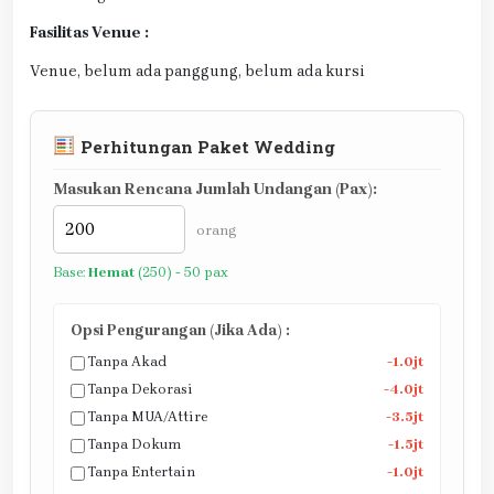
Fasilitas Venue :
Venue, belum ada panggung, belum ada kursi
Perhitungan Paket Wedding
Masukan Rencana Jumlah Undangan (Pax):
orang
Base:
Hemat
(250) - 50 pax
Opsi Pengurangan (Jika Ada) :
Tanpa Akad
-1.0jt
Tanpa Dekorasi
-4.0jt
Tanpa MUA/Attire
-3.5jt
Tanpa Dokum
-1.5jt
Tanpa Entertain
-1.0jt