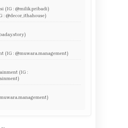
i (IG : @milik.pribadi)
G : @decor_ithahouse)
baday.story)
t (IG : @muwara.management)
inment (IG :
ainment)
@muwara.management)