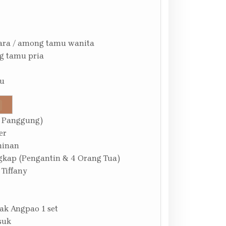
ara / among tamu wanita
g tamu pria
su
 Panggung)
er
minan
gkap (Pengantin & 4 Orang Tua)
 Tiffany
ak Angpao 1 set
suk