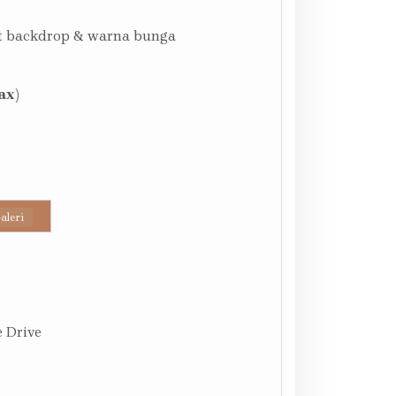
at backdrop & warna bunga
ax)
aleri
 Drive