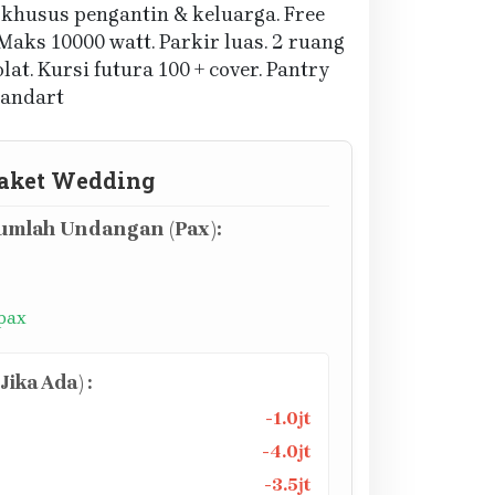
 khusus pengantin & keluarga. Free
 Maks 10000 watt. Parkir luas. 2 ruang
at. Kursi futura 100 + cover. Pantry
tandart
aket Wedding
mlah Undangan (Pax):
 pax
ika Ada) :
-1.0jt
-4.0jt
-3.5jt