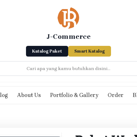
J-Commerce
Katalog Paket
Smart Katalog
log
About Us
Portfolio & Gallery
Order
B