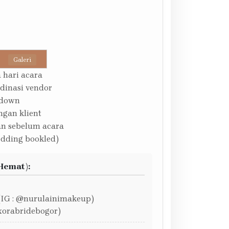
Galeri
 hari acara
rdinasi vendor
ddown
ngan klient
an sebelum acara
dding bookled)
Hemat):
(IG : @nurulainimakeup)
ixorabridebogor)