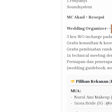
1 Penyanyi
Soundsystem
MC Akad + Resepsi
Wedding Organizer
->
3 kru WO incharge pada
Gratis konsultasi & koo
Gratis pembuatan run
1x technical meeting de
Persiapan dan penerap
(wedding guidebook, we
Pilihan Rekanan (
MUA:
Nurul Aini Makeup 
Ixora Bride (IG : @