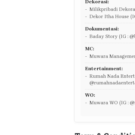
Dekorasi:
Milikpribadi Dekoras
Dekor Itha House (I
Dokumentasi:
Baday Story (IG : @
MC:
Muwara Managemen
Entertainment:
Rumah Nada Enterta
@rumahnadaentert
WO:
Muwara WO (IG : 