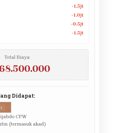
-1.5jt
-1.0jt
-0.5jt
-1.5jt
Total Biaya:
68.500.000
Yang Didapat:
ri
Hijabdo CPW
tin (termasuk akad)