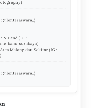
otography)
 : @lenteraswara_)
 & Band (IG :
ne_band_surabaya)
Area Malang dan Sekitar (IG :
)
 : @lenteraswara_)
on