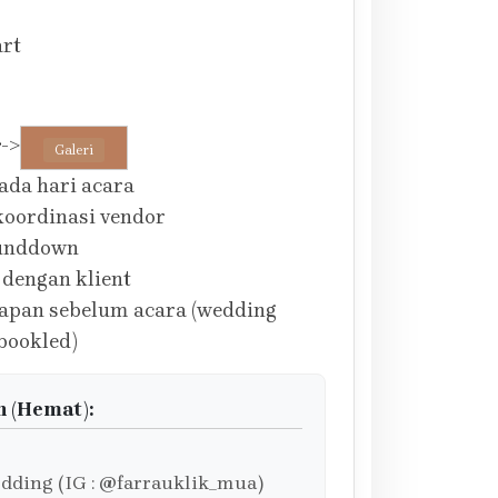
art
r
->
Galeri
ada hari acara
koordinasi vendor
runddown
 dengan klient
apan sebelum acara (wedding
bookled)
n (Hemat):
dding (IG : @farrauklik_mua)