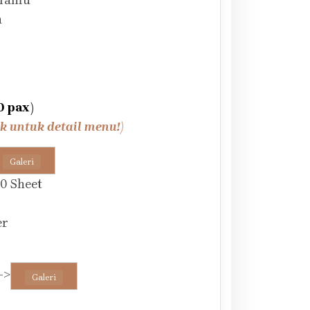
 Tamu
h
0 pax)
ik untuk detail menu!)
Galeri
0 Sheet
er
->
Galeri