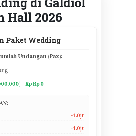
ing di Galdiol
n Hall 2026
n Paket Wedding
umlah Undangan (Pax):
ang
000.000) + Rp Rp 0
AN:
-1.0jt
-4.0jt