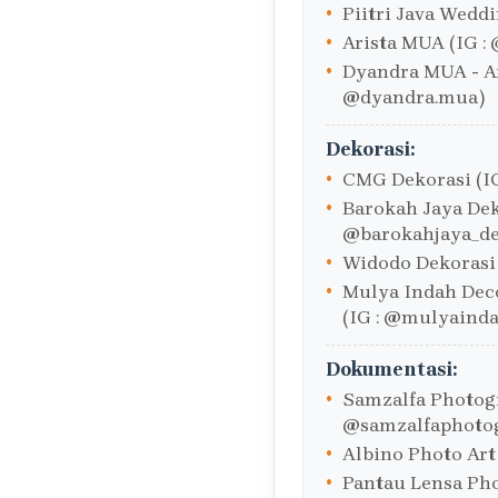
Piitri Java Weddi
Arista MUA (IG :
Dyandra MUA - Ar
@dyandra.mua)
Dekorasi:
CMG Dekorasi (I
Barokah Jaya Deko
@barokahjaya_de
Widodo Dekorasi 
Mulya Indah Deco
(IG : @mulyaind
Dokumentasi:
Samzalfa Photogr
@samzalfaphoto
Albino Photo Art
Pantau Lensa Pho