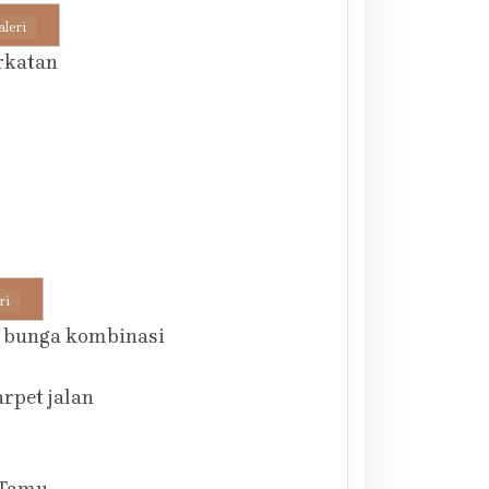
aleri
rkatan
ri
r bunga kombinasi
rpet jalan