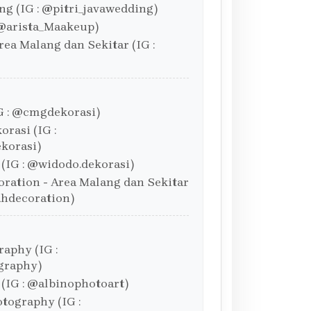
ng (IG : @pitri_javawedding)
 @arista_Maakeup)
ea Malang dan Sekitar (IG :
G : @cmgdekorasi)
rasi (IG :
korasi)
(IG : @widodo.dekorasi)
ration - Area Malang dan Sekitar
ahdecoration)
aphy (IG :
graphy)
 (IG : @albinophotoart)
tography (IG :