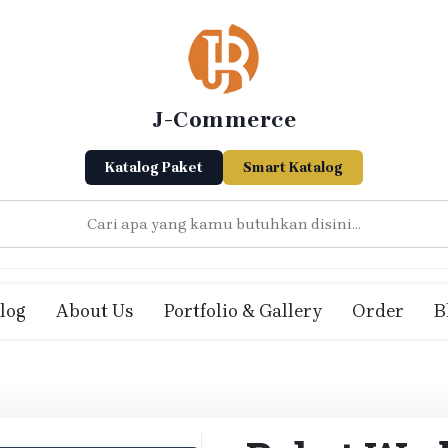
J-Commerce
Katalog Paket
Smart Katalog
log
About Us
Portfolio & Gallery
Order
B