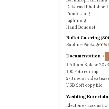
Backdrop Penerima
Dekorasi Photoboot
Pundi Uang
Lightning
Hand Bouquet
Buffet Catering (30
Saphire Package
?
(kl
Documentation
->
1 Album Kolase 20x3
100 Foto editing
2-3 menit video teas
USB Soft copy file
Wedding Entertain
Electone / accoustic