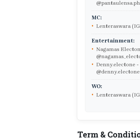
@pantaulensa.ph
MC:
Lenteraswara (IG
Entertainment:
Nagamas Electone
@nagamas_electo
Denny.electone - 
@denny.electone
WO:
Lenteraswara (IG
Term & Conditi