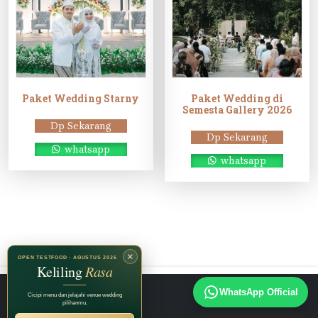
Paket Wedding Starny
Paket Wedding di
Semesta Gallery 2026
Dp Sekarang
Dp Sekarang
whatsapp
whatsapp
×
OPEN TESTFOOD · AGUSTUS 2026
Keliling
Rasa
Instagram
TikTok
Facebook
WhatsApp Official
Cicipi menu dan jelajahi venue wedding
pilihanmu.