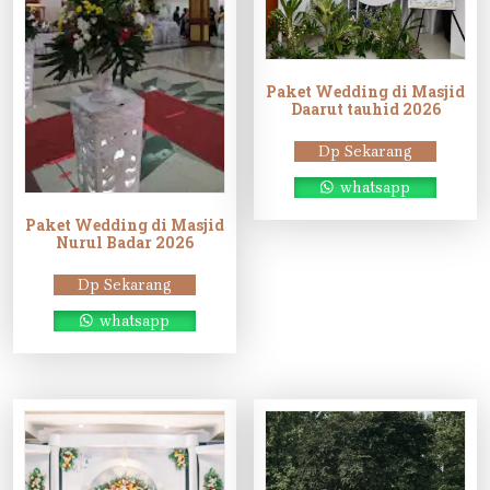
Paket Wedding di Masjid
Daarut tauhid 2026
Dp Sekarang
whatsapp
Paket Wedding di Masjid
Nurul Badar 2026
Dp Sekarang
whatsapp