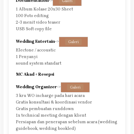
Documentation
->
Galeri
1 Album Kolase 20x30 Sheet
100 Foto editing
2-3 menit video teaser
USB Soft copy file
Wedding Entertain
->
Galeri
Electone / accoustic
1 Penyanyi
sound system standart
MC Akad + Resepsi
Wedding Organizer
->
Galeri
3 kru WO incharge pada hari acara
Gratis konsultasi & koordinasi vendor
Gratis pembuatan runddown
1x technical meeting dengan klient
Persiapan dan penerapan sebelum acara (wedding
guidebook, wedding bookled)