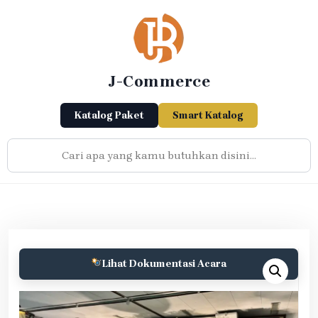
Skip
to
content
J-Commerce
Katalog Paket
Smart Katalog
Lihat Dokumentasi Acara