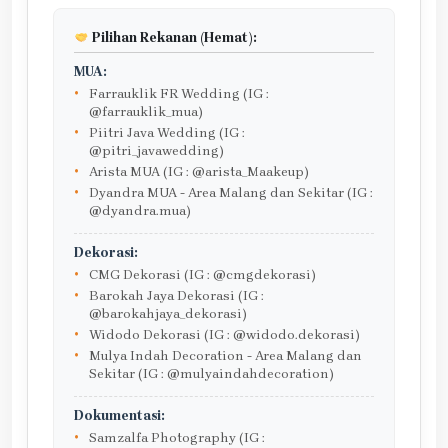
Pilihan Rekanan (Hemat):
MUA:
Farrauklik FR Wedding (IG :
@farrauklik_mua)
Piitri Java Wedding (IG :
@pitri_javawedding)
Arista MUA (IG : @arista_Maakeup)
Dyandra MUA - Area Malang dan Sekitar (IG :
@dyandra.mua)
Dekorasi:
CMG Dekorasi (IG : @cmgdekorasi)
Barokah Jaya Dekorasi (IG :
@barokahjaya_dekorasi)
Widodo Dekorasi (IG : @widodo.dekorasi)
Mulya Indah Decoration - Area Malang dan
Sekitar (IG : @mulyaindahdecoration)
Dokumentasi:
Samzalfa Photography (IG :