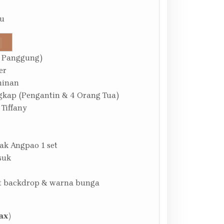
su
 Panggung)
er
minan
gkap (Pengantin & 4 Orang Tua)
 Tiffany
ak Angpao 1 set
suk
at backdrop & warna bunga
ax)