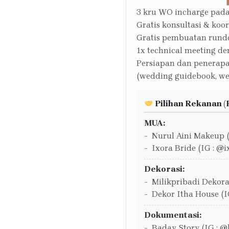
3 kru WO incharge pada
Gratis konsultasi & koo
Gratis pembuatan run
1x technical meeting de
Persiapan dan penerap
(wedding guidebook, we
Pilihan Rekanan (
MUA:
Nurul Aini Makeup 
Ixora Bride (IG : @
Dekorasi:
Milikpribadi Dekoras
Dekor Itha House (I
Dokumentasi:
Baday Story (IG : @