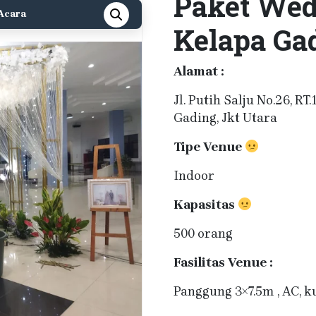
Paket Wed
Acara
Kelapa Gad
Alamat :
Jl. Putih Salju No.26, RT.
Gading, Jkt Utara
Tipe Venue
Indoor
Kapasitas
500 orang
Fasilitas Venue :
Panggung 3×7.5m , AC, k