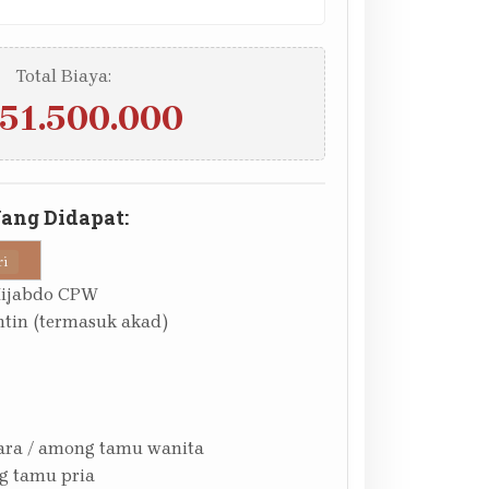
Total Biaya:
51.500.000
Yang Didapat:
ri
Hijabdo CPW
tin (termasuk akad)
ara / among tamu wanita
g tamu pria