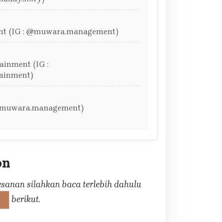
t (IG : @muwara.management)
inment (IG :
ainment)
@muwara.management)
on
anan silahkan baca terlebih dahulu
berikut.