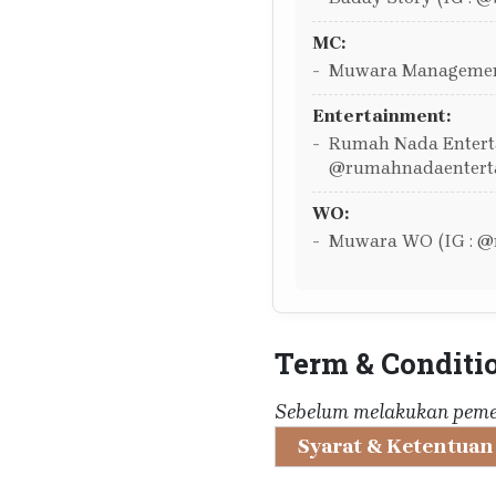
MC:
Muwara Managemen
Entertainment:
Rumah Nada Enterta
@rumahnadaentert
WO:
Muwara WO (IG : 
Term & Conditi
Sebelum melakukan pemes
Syarat & Ketentuan