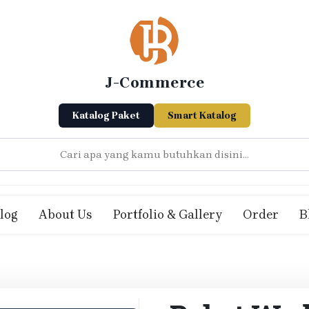
J-Commerce
Katalog Paket
Smart Katalog
log
About Us
Portfolio & Gallery
Order
B