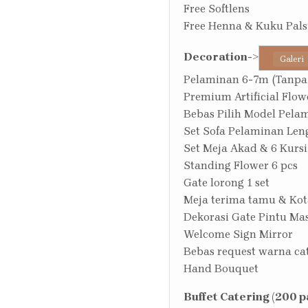
Free Softlens
Free Henna & Kuku Pal
Decoration
->
Galeri
Pelaminan 6-7m (Tanpa
Premium Artificial Flow
Bebas Pilih Model Pela
Set Sofa Pelaminan Len
Set Meja Akad & 6 Kursi
Standing Flower 6 pcs
Gate lorong 1 set
Meja terima tamu & Kot
Dekorasi Gate Pintu Ma
Welcome Sign Mirror
Bebas request warna c
Hand Bouquet
Buffet Catering (200 p