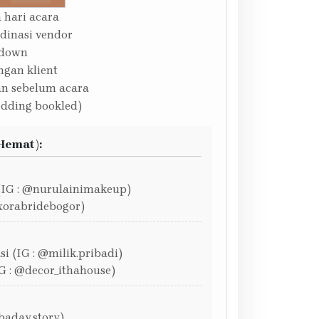
 hari acara
rdinasi vendor
ddown
ngan klient
an sebelum acara
dding bookled)
Hemat):
(IG : @nurulainimakeup)
ixorabridebogor)
i (IG : @milik.pribadi)
G : @decor_ithahouse)
baday.story)