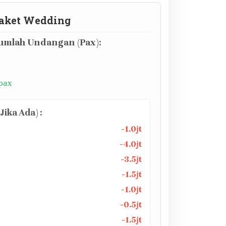
aket Wedding
mlah Undangan (Pax):
 pax
ika Ada) :
-1.0jt
-4.0jt
-3.5jt
-1.5jt
-1.0jt
-0.5jt
-1.5jt