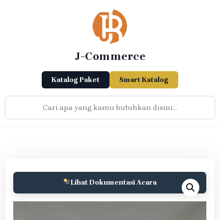
Skip
to
content
J-Commerce
Katalog Paket
Smart Katalog
Lihat Dokumentasi Acara