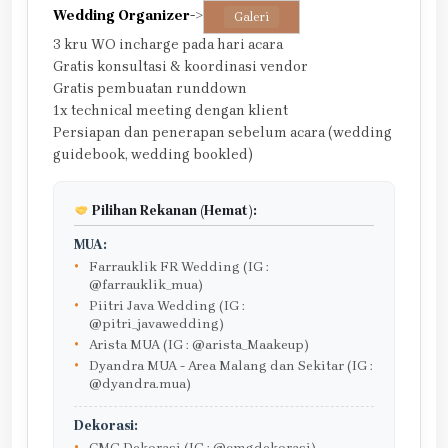
Wedding Organizer
->
Galeri
3 kru WO incharge pada hari acara
Gratis konsultasi & koordinasi vendor
Gratis pembuatan runddown
1x technical meeting dengan klient
Persiapan dan penerapan sebelum acara (wedding
guidebook, wedding bookled)
Pilihan Rekanan (Hemat):
MUA:
Farrauklik FR Wedding (IG :
@farrauklik_mua)
Piitri Java Wedding (IG :
@pitri_javawedding)
Arista MUA (IG : @arista_Maakeup)
Dyandra MUA - Area Malang dan Sekitar (IG :
@dyandra.mua)
Dekorasi:
CMG Dekorasi (IG : @cmgdekorasi)