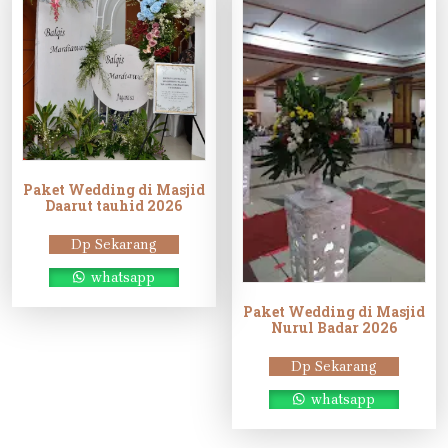
Paket Wedding di Masjid
Daarut tauhid 2026
Dp Sekarang
whatsapp
Paket Wedding di Masjid
Nurul Badar 2026
Dp Sekarang
whatsapp