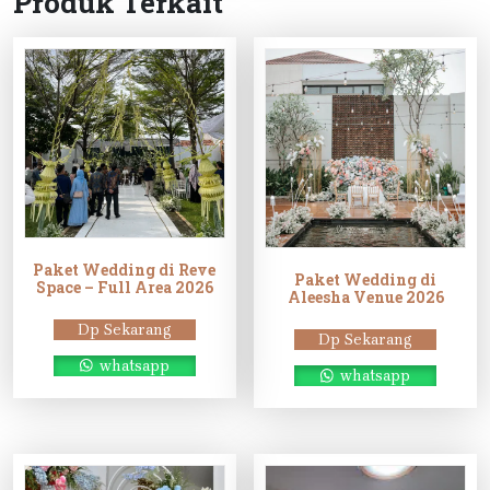
Produk Terkait
Paket Wedding di Reve
Paket Wedding di
Space – Full Area 2026
Aleesha Venue 2026
Dp Sekarang
Dp Sekarang
whatsapp
whatsapp