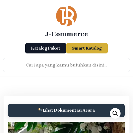
Skip
to
content
J-Commerce
Katalog Paket
Smart Katalog
Lihat Dokumentasi Acara