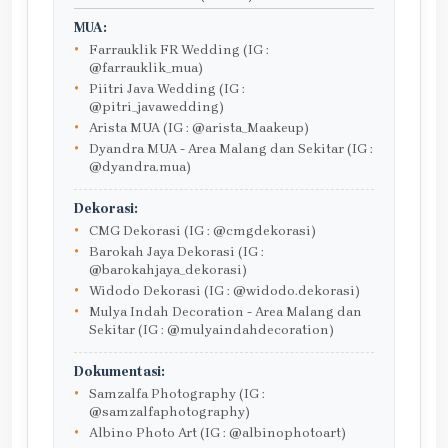
MUA:
Farrauklik FR Wedding (IG :
@farrauklik_mua)
Piitri Java Wedding (IG :
@pitri_javawedding)
Arista MUA (IG : @arista_Maakeup)
Dyandra MUA - Area Malang dan Sekitar (IG :
@dyandra.mua)
Dekorasi:
CMG Dekorasi (IG : @cmgdekorasi)
Barokah Jaya Dekorasi (IG :
@barokahjaya_dekorasi)
Widodo Dekorasi (IG : @widodo.dekorasi)
Mulya Indah Decoration - Area Malang dan
Sekitar (IG : @mulyaindahdecoration)
Dokumentasi:
Samzalfa Photography (IG :
@samzalfaphotography)
Albino Photo Art (IG : @albinophotoart)