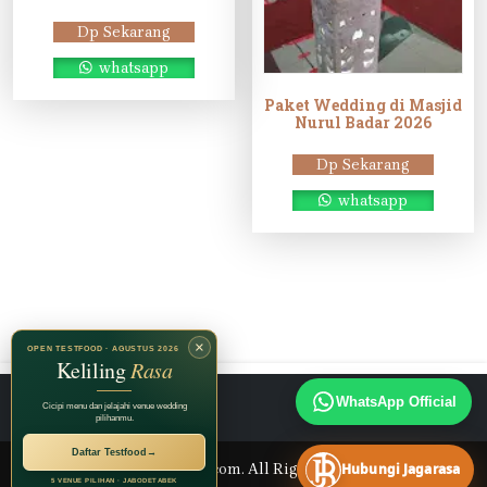
Dp Sekarang
whatsapp
Paket Wedding di Masjid
Nurul Badar 2026
Dp Sekarang
whatsapp
×
OPEN TESTFOOD · AGUSTUS 2026
Keliling
Rasa
Instagram
TikTok
Facebook
WhatsApp Official
Cicipi menu dan jelajahi venue wedding
pilihanmu.
Daftar Testfood
→
© 2026 Jagarasa.com. All Rights Reserved.
Hubungi Jagarasa
5 VENUE PILIHAN · JABODETABEK