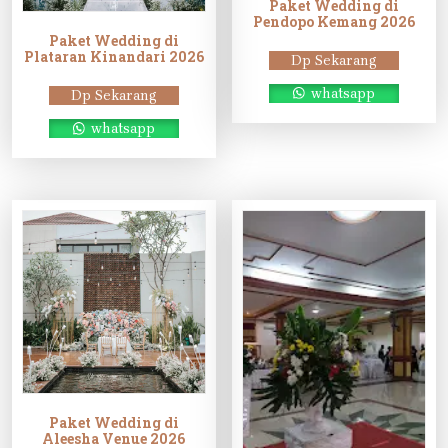
Paket Wedding di
Pendopo Kemang 2026
Paket Wedding di
Plataran Kinandari 2026
Dp Sekarang
whatsapp
Dp Sekarang
whatsapp
Paket Wedding di
Aleesha Venue 2026