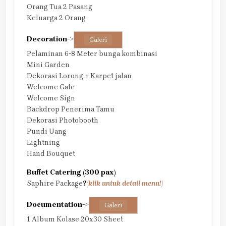
Orang Tua 2 Pasang
Keluarga 2 Orang
Decoration
->
Galeri
Pelaminan 6-8 Meter bunga kombinasi
Mini Garden
Dekorasi Lorong + Karpet jalan
Welcome Gate
Welcome Sign
Backdrop Penerima Tamu
Dekorasi Photobooth
Pundi Uang
Lightning
Hand Bouquet
Buffet Catering (300 pax)
Saphire Package
?
(klik untuk detail menu!)
Documentation
->
Galeri
1 Album Kolase 20x30 Sheet