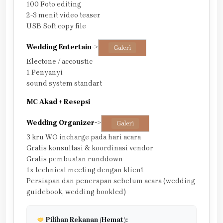
100 Foto editing
2-3 menit video teaser
USB Soft copy file
Wedding Entertain
->
Galeri
Electone / accoustic
1 Penyanyi
sound system standart
MC Akad + Resepsi
Wedding Organizer
->
Galeri
3 kru WO incharge pada hari acara
Gratis konsultasi & koordinasi vendor
Gratis pembuatan runddown
1x technical meeting dengan klient
Persiapan dan penerapan sebelum acara (wedding
guidebook, wedding bookled)
Pilihan Rekanan (Hemat):