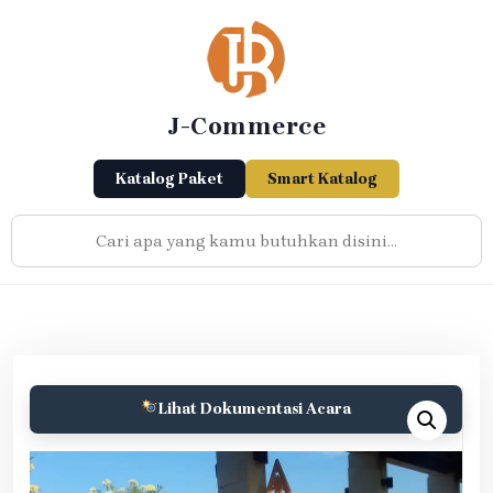
Skip
to
content
J-Commerce
Katalog Paket
Smart Katalog
Lihat Dokumentasi Acara