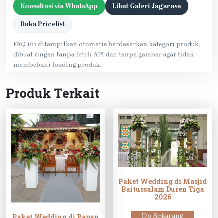
Konsultasi via WhatsApp
Lihat Galeri Jagarasa
Buka Pricelist
FAQ ini ditampilkan otomatis berdasarkan kategori produk,
dibuat ringan tanpa fetch API dan tanpa gambar agar tidak
membebani loading produk.
Produk Terkait
Paket Wedding di Masjid
Baitussalam Duren Tiga
2026
Dp Sekarang
Paket Wedding di Papan