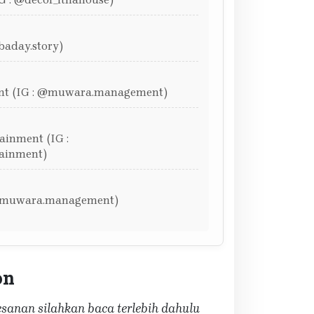
baday.story)
t (IG : @muwara.management)
inment (IG :
ainment)
@muwara.management)
on
anan silahkan baca terlebih dahulu