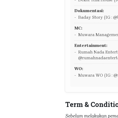
Dokumentasi:
Baday Story (IG : @
MC:
Muwara Managemen
Entertainment:
Rumah Nada Enterta
@rumahnadaentert
WO:
Muwara WO (IG : 
Term & Conditi
Sebelum melakukan pemes