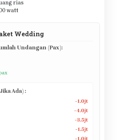
uang rias
000 watt
aket Wedding
mlah Undangan (Pax):
 pax
ika Ada) :
-1.0jt
-4.0jt
-3.5jt
-1.5jt
-1.0jt