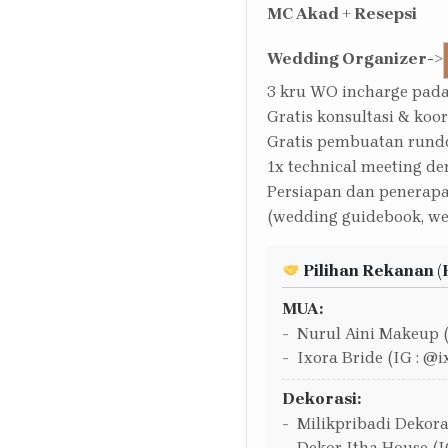
MC Akad + Resepsi
Wedding Organizer
->
3 kru WO incharge pada
Gratis konsultasi & koo
Gratis pembuatan run
1x technical meeting de
Persiapan dan penerap
(wedding guidebook, we
Pilihan Rekanan (
MUA:
Nurul Aini Makeup 
Ixora Bride (IG : @
Dekorasi:
Milikpribadi Dekoras
Dekor Itha House (I