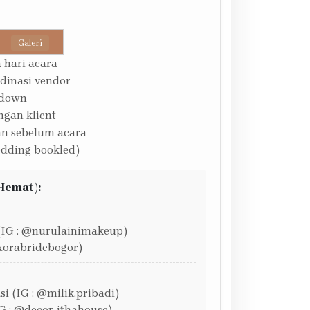
Galeri
 hari acara
rdinasi vendor
ddown
ngan klient
an sebelum acara
dding bookled)
Hemat):
(IG : @nurulainimakeup)
ixorabridebogor)
i (IG : @milik.pribadi)
G : @decor_ithahouse)