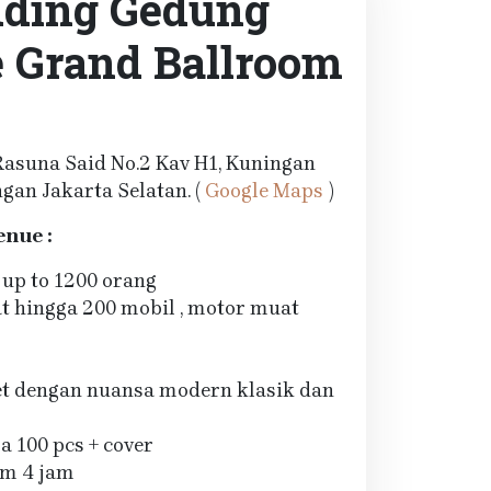
ding Gedung
 Grand Ballroom
. Rasuna Said No.2 Kav H1, Kuningan
ngan Jakarta Selatan. (
Google Maps
)
enue :
up to 1200 orang
t hingga 200 mobil , motor muat
et dengan nuansa modern klasik dan
a 100 pcs + cover
om 4 jam