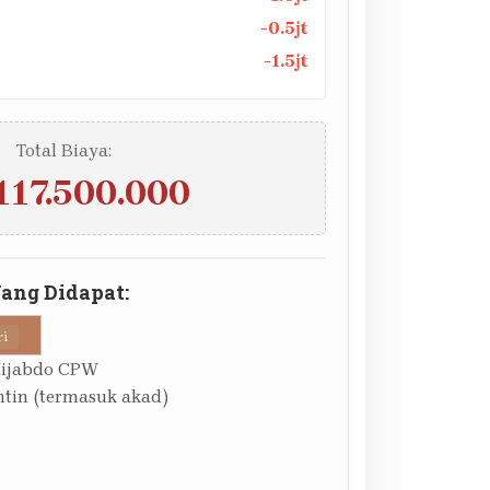
-0.5jt
-1.5jt
Total Biaya:
117.500.000
Yang Didapat:
ri
Hijabdo CPW
tin (termasuk akad)