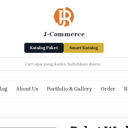
J-Commerce
Katalog Paket
Smart Katalog
log
About Us
Portfolio & Gallery
Order
B