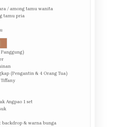
ara / among tamu wanita
g tamu pria
su
 Panggung)
er
minan
gkap (Pengantin & 4 Orang Tua)
 Tiffany
ak Angpao 1 set
suk
at backdrop & warna bunga