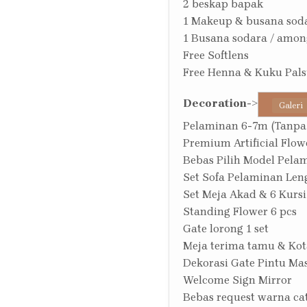
2 beskap bapak
1 Makeup & busana sod
1 Busana sodara / amon
Free Softlens
Free Henna & Kuku Pal
Decoration
->
Galeri
Pelaminan 6-7m (Tanpa
Premium Artificial Flow
Bebas Pilih Model Pela
Set Sofa Pelaminan Len
Set Meja Akad & 6 Kursi
Standing Flower 6 pcs
Gate lorong 1 set
Meja terima tamu & Kot
Dekorasi Gate Pintu Ma
Welcome Sign Mirror
Bebas request warna c