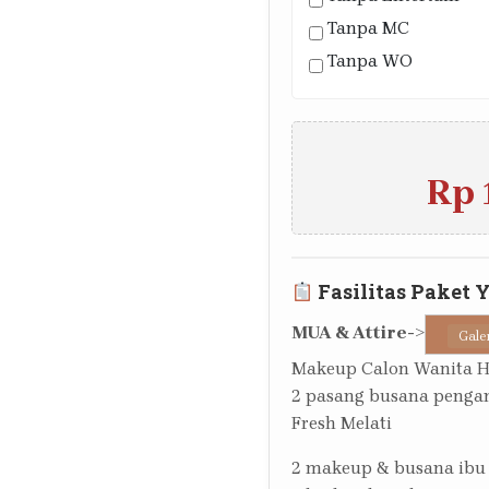
Tanpa MC
Tanpa WO
Rp 
Fasilitas Paket 
MUA & Attire
->
Gale
Makeup Calon Wanita 
2 pasang busana pengan
Fresh Melati
2 makeup & busana ibu