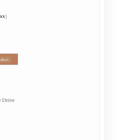
ax)
aleri
 Drive