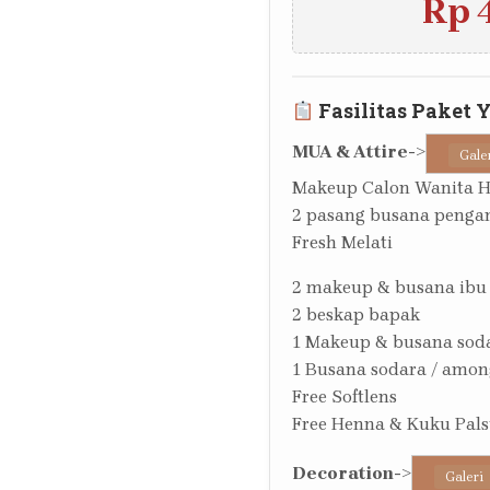
Rp 
Fasilitas Paket 
MUA & Attire
->
Gale
Makeup Calon Wanita 
2 pasang busana pengan
Fresh Melati
2 makeup & busana ibu
2 beskap bapak
1 Makeup & busana sod
1 Busana sodara / amon
Free Softlens
Free Henna & Kuku Pal
Decoration
->
Galeri