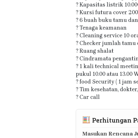
? Kapasitas listrik 10.0
? Kursi futura cover 20
? 6 buah buku tamu dan 
? Tenaga keamanan
? Cleaning service 10 o
? Checker jumlah tamu 
? Ruang shalat
? Cindramata penganti
? 1 kali technical meeti
pukul 10.00 atau 13.00 
? food Security ( 1 jam 
? Tim kesehatan, dokte
? Car call
Perhitungan P
Masukan Rencana Ju