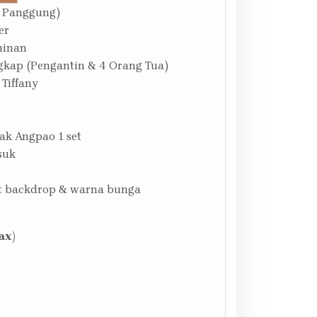
 Panggung)
er
minan
gkap (Pengantin & 4 Orang Tua)
 Tiffany
ak Angpao 1 set
suk
at backdrop & warna bunga
ax)