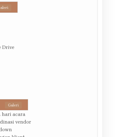
aleri
 Drive
Galeri
 hari acara
rdinasi vendor
ddown