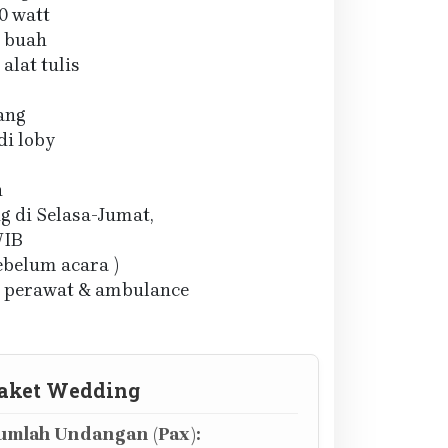
00 watt
0 buah
alat tulis
rang
di loby
n
ng di Selasa-Jumat,
WIB
sebelum acara )
r, perawat & ambulance
aket Wedding
mlah Undangan (Pax):