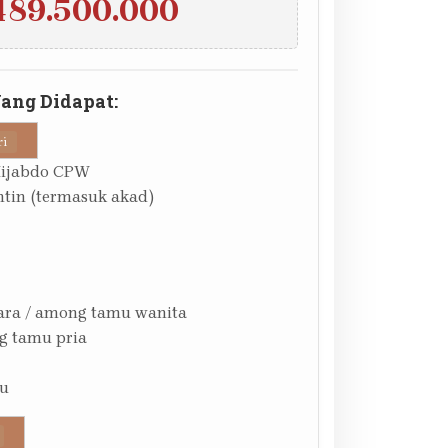
489.500.000
Yang Didapat:
ri
Hijabdo CPW
tin (termasuk akad)
ara / among tamu wanita
g tamu pria
su