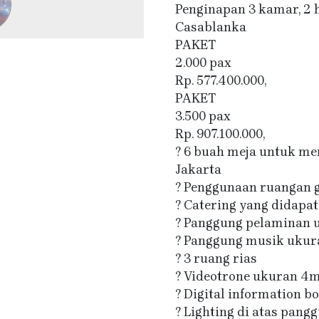
Penginapan 3 kamar, 2 
Casablanka
PAKET
2.000 pax
Rp. 577.400.000,
PAKET
3.500 pax
Rp. 907.100.000,
? 6 buah meja untuk m
Jakarta
? Penggunaan ruangan g
? Catering yang didapat
? Panggung pelaminan 
? Panggung musik ukur
? 3 ruang rias
? Videotrone ukuran 4m 
? Digital information b
? Lighting di atas pan