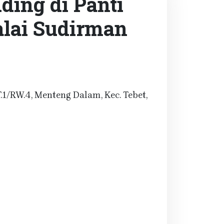
ding di Panti
alai Sudirman
RT.1/RW.4, Menteng Dalam, Kec. Tebet,