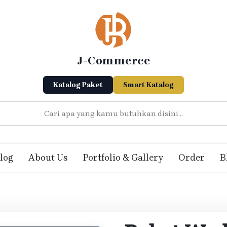
J-Commerce
Katalog Paket
Smart Katalog
log
About Us
Portfolio & Gallery
Order
B