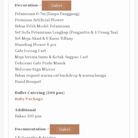
Decoration
->
Galeri
Pelaminan 6-7m (Tanpa Panggung)
Premium Artificial Flower
Bebas Pilih Model Pelaminan
Set Sofa Pelaminan Lengkap (Pengantin & 4 Orang Tua)
Set Meja Akad & 6 Kursi Tiffany
Standing Flower 6 pcs
Gate lorong 1 set
Meja terima tamu & Kotak Angpao 1 set
Dekorasi Gate Pintu Masuk
Welcome Sign Mirror
Bebas request warna cat backdrop & warna bunga
Hand Bouquet
Buffet Catering (200 pax)
Ruby Package
Additional
Bakso 100 pax
Documentation
->
Galeri
1 Fotografer & Asisten