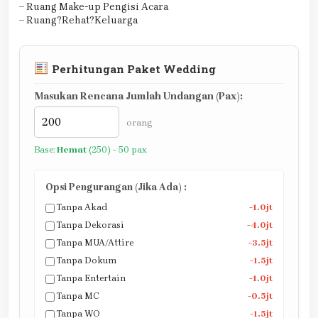
– Ruang Make-up Pengisi Acara
– Ruang?Rehat?Keluarga
Perhitungan Paket Wedding
Masukan Rencana Jumlah Undangan (Pax):
orang
Base:
Hemat
(250) - 50 pax
Opsi Pengurangan (Jika Ada) :
Tanpa Akad
-1.0jt
Tanpa Dekorasi
-4.0jt
Tanpa MUA/Attire
-3.5jt
Tanpa Dokum
-1.5jt
Tanpa Entertain
-1.0jt
Tanpa MC
-0.5jt
Tanpa WO
-1.5jt