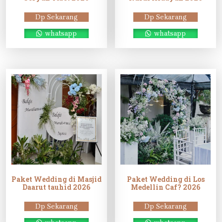
Dp Sekarang
Dp Sekarang
whatsapp
whatsapp
Paket Wedding di Masjid
Paket Wedding di Los
Daarut tauhid 2026
Medellin Caf? 2026
Dp Sekarang
Dp Sekarang