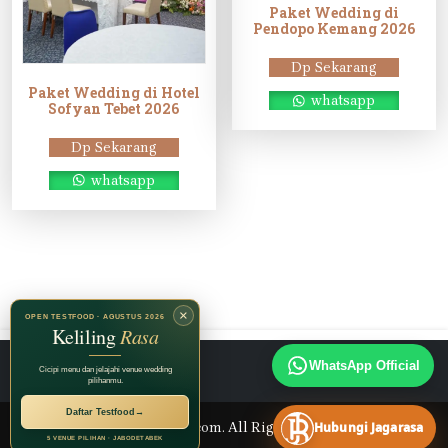
Paket Wedding di
Pendopo Kemang 2026
Dp Sekarang
Paket Wedding di Hotel
whatsapp
Sofyan Tebet 2026
Dp Sekarang
whatsapp
×
OPEN TESTFOOD · AGUSTUS 2026
Keliling
Rasa
Instagram
TikTok
Facebook
WhatsApp Official
Cicipi menu dan jelajahi venue wedding
pilihanmu.
Daftar Testfood
→
© 2026 Jagarasa.com. All Rights Reserved.
Hubungi Jagarasa
5 VENUE PILIHAN · JABODETABEK