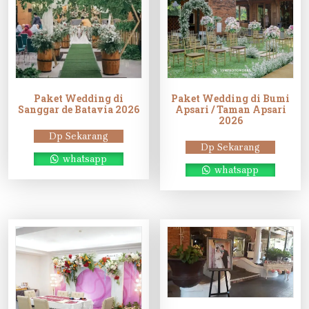
Paket Wedding di
Paket Wedding di Bumi
Sanggar de Batavia 2026
Apsari / Taman Apsari
2026
Dp Sekarang
Dp Sekarang
whatsapp
whatsapp