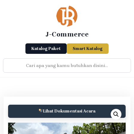
Skip
to
content
J-Commerce
Katalog Paket
Smart Katalog
Lihat Dokumentasi Acara