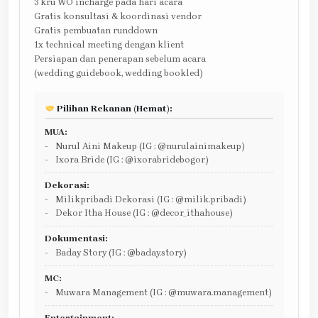
3 kru WO incharge pada hari acara
Gratis konsultasi & koordinasi vendor
Gratis pembuatan runddown
1x technical meeting dengan klient
Persiapan dan penerapan sebelum acara
(wedding guidebook, wedding bookled)
Pilihan Rekanan (Hemat):
MUA:
Nurul Aini Makeup (IG : @nurulainimakeup)
Ixora Bride (IG : @ixorabridebogor)
Dekorasi:
Milikpribadi Dekorasi (IG : @milik.pribadi)
Dekor Itha House (IG : @decor_ithahouse)
Dokumentasi:
Baday Story (IG : @baday.story)
MC:
Muwara Management (IG : @muwara.management)
Entertainment: