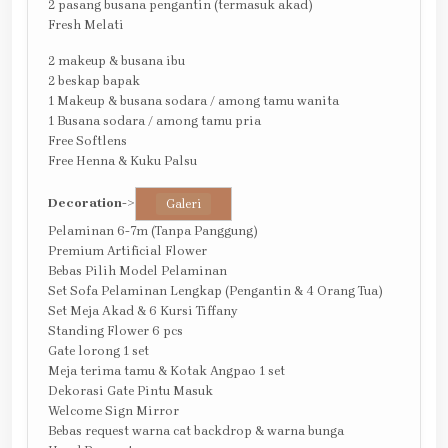
2 pasang busana pengantin (termasuk akad)
Fresh Melati
2 makeup & busana ibu
2 beskap bapak
1 Makeup & busana sodara / among tamu wanita
1 Busana sodara / among tamu pria
Free Softlens
Free Henna & Kuku Palsu
Decoration
->
Galeri
Pelaminan 6-7m (Tanpa Panggung)
Premium Artificial Flower
Bebas Pilih Model Pelaminan
Set Sofa Pelaminan Lengkap (Pengantin & 4 Orang Tua)
Set Meja Akad & 6 Kursi Tiffany
Standing Flower 6 pcs
Gate lorong 1 set
Meja terima tamu & Kotak Angpao 1 set
Dekorasi Gate Pintu Masuk
Welcome Sign Mirror
Bebas request warna cat backdrop & warna bunga