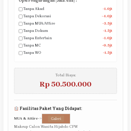
Opsi Pengurangan (Jika Ada) :
Tanpa Akad
-1.0jt
Tanpa Dekorasi
-4.0jt
Tanpa MUA/Attire
-3.5jt
Tanpa Dokum
-1.5jt
Tanpa Entertain
-1.0jt
Tanpa MC
-0.5jt
Tanpa WO
-1.5jt
Total Biaya:
Rp 50.500.000
Fasilitas Paket Yang Didapat:
MUA & Attire
->
Galeri
Makeup Calon Wanita Hijabdo CPW