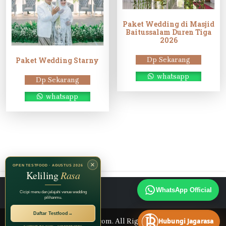
Paket Wedding di Masjid
Baitussalam Duren Tiga
2026
Dp Sekarang
Paket Wedding Starny
whatsapp
Dp Sekarang
whatsapp
×
OPEN TESTFOOD · AGUSTUS 2026
Keliling
Rasa
Instagram
TikTok
Facebook
WhatsApp Official
Cicipi menu dan jelajahi venue wedding
pilihanmu.
Daftar Testfood
→
Hubungi Jagarasa
© 2026 Jagarasa.com. All Rights Reserved.