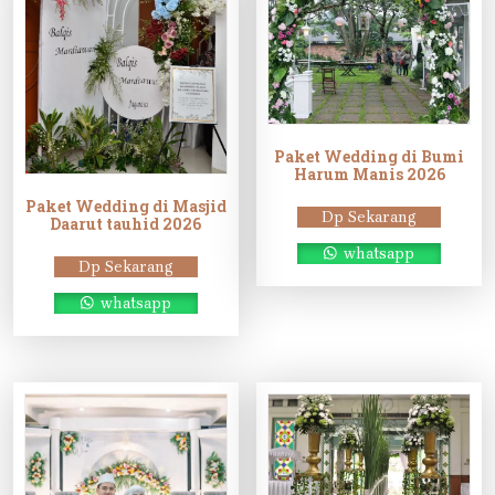
Paket Wedding di Bumi
Harum Manis 2026
Paket Wedding di Masjid
Dp Sekarang
Daarut tauhid 2026
whatsapp
Dp Sekarang
whatsapp