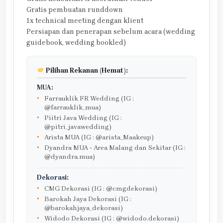
Gratis pembuatan runddown
1x technical meeting dengan klient
Persiapan dan penerapan sebelum acara (wedding
guidebook, wedding bookled)
Pilihan Rekanan (Hemat):
MUA:
Farrauklik FR Wedding (IG :
@farrauklik_mua)
Piitri Java Wedding (IG :
@pitri_javawedding)
Arista MUA (IG : @arista_Maakeup)
Dyandra MUA - Area Malang dan Sekitar (IG :
@dyandra.mua)
Dekorasi:
CMG Dekorasi (IG : @cmgdekorasi)
Barokah Jaya Dekorasi (IG :
@barokahjaya_dekorasi)
Widodo Dekorasi (IG : @widodo.dekorasi)