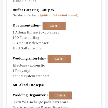
Hand Bouquet
Buffet Catering (300 pax)
Saphire Package
?
(klik untuk detail menu!)
Documentation
->
Galeri
1 Album Kolase 20x30 Sheet
100 Foto editing
2-3 menit video teaser
USB Soft copy file
Wedding Entertain
->
Galeri
Electone / accoustic
1 Penyanyi
sound system standart
MC Akad + Resepsi
Wedding Organizer
->
Galeri
3 kru WO incharge pada hari acara
Gratis konsultasi & koordinasi vendor