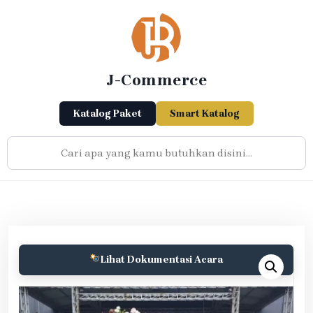
Skip
to
content
J-Commerce
Katalog Paket
Smart Katalog
Lihat Dokumentasi Acara