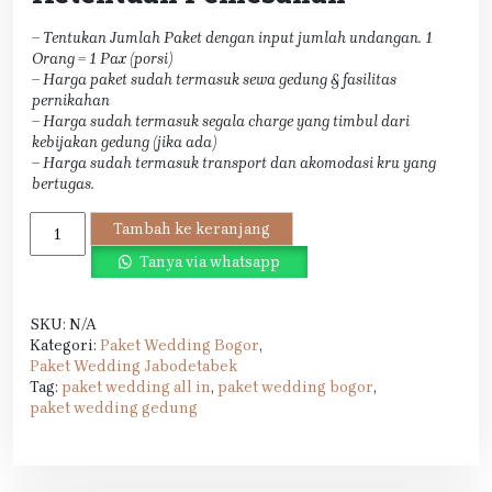
– Tentukan Jumlah Paket dengan input jumlah undangan. 1
Orang = 1 Pax (porsi)
– Harga paket sudah termasuk sewa gedung & fasilitas
pernikahan
– Harga sudah termasuk segala charge yang timbul dari
kebijakan gedung (jika ada)
– Harga sudah termasuk transport dan akomodasi kru yang
bertugas.
Kuantitas
Tambah ke keranjang
Paket
Tanya via whatsapp
Wedding
di
Situ
SKU:
N/A
Cafe
Kategori:
Paket Wedding Bogor
,
Gunung
Paket Wedding Jabodetabek
Putri
Tag:
paket wedding all in
,
paket wedding bogor
,
2026
paket wedding gedung