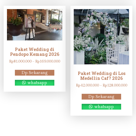
Paket Wedding di
Pendopo Kemang 2026
Rentang
Rp
81.000.000
–
Rp
169.000.000
harga:
Rp81.000.000
Dp Sekarang
Paket Wedding di Los
hingga
Medellin Caf? 2026
Rp169.000.000
whatsapp
Rent
Rp
42.000.000
–
Rp
128.000.000
harga
Rp42
Dp Sekarang
hing
Rp12
whatsapp