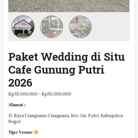
Paket Wedding di Situ
Cafe Gunung Putri
2026
Rentang
Rp
35.000.000
–
Rp
50.000.000
harga:
Alamat :
Rp35.000.000
hingga
Jl. Raya Ciangsana, Ciangsana, Kec. Gn. Putri, Kabupaten
Rp50.000.000
Bogor
Tipe Venue