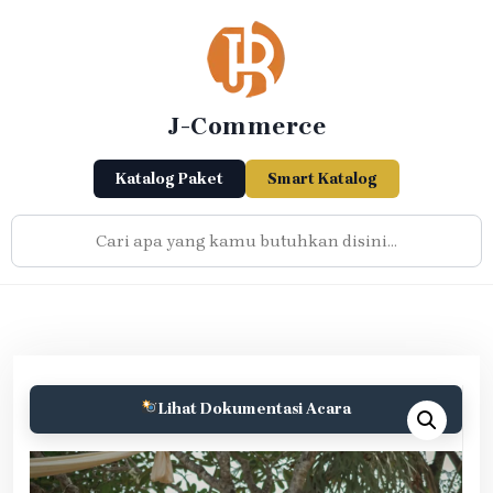
Skip
to
content
J-Commerce
Katalog Paket
Smart Katalog
Lihat Dokumentasi Acara