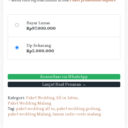
– Menu catering bisa dilihat di link
Paket prasmanan saphire
Bayar Lunas
Rp
97.000.000
Dp Sekarang
Rp
5.000.000
Konsultasi via WhatsApp
Lanjut Buat Pesanan →
Kategori:
Paket Wedding All in Jatim
,
Paket Wedding Malang
Tag:
paket wedding all in
,
paket wedding gedung
,
paket wedding Malang
,
taman indie resto malang