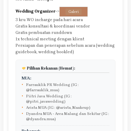
Wedding Organizer
->
Galeri
3 kru WO incharge pada hari acara
Gratis konsultasi & koordinasi vendor
Gratis pembuatan runddown
1x technical meeting dengan klient
Persiapan dan penerapan sebelum acara (wedding
guidebook, wedding bookled)
Pilihan Rekanan (Hemat):
MUA:
Farrauklik FR Wedding (IG :
@farrauklik_mua)
Piitri Java Wedding (IG :
@pitri_javawedding)
Arista MUA (IG : @arista_Maakeup)
Dyandra MUA - Area Malang dan Sekitar (IG :
@dyandra.mua)