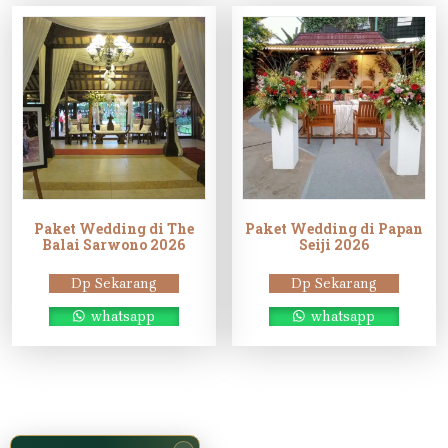
Paket Wedding di The
Paket Wedding di Papan
Balai Sarwono 2026
Seiji 2026
Dp Sekarang
Dp Sekarang
whatsapp
whatsapp