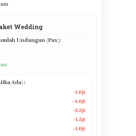
olam
aket Wedding
mlah Undangan (Pax):
 pax
ika Ada) :
-1.0jt
-4.0jt
-3.5jt
-1.5jt
-1.0jt