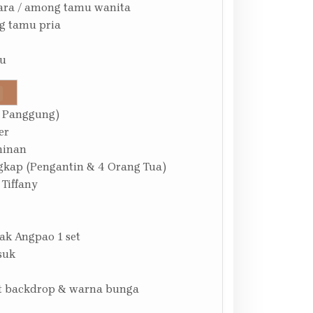
ara / among tamu wanita
g tamu pria
su
 Panggung)
er
minan
gkap (Pengantin & 4 Orang Tua)
 Tiffany
ak Angpao 1 set
suk
at backdrop & warna bunga