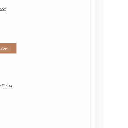
ax)
aleri
 Drive