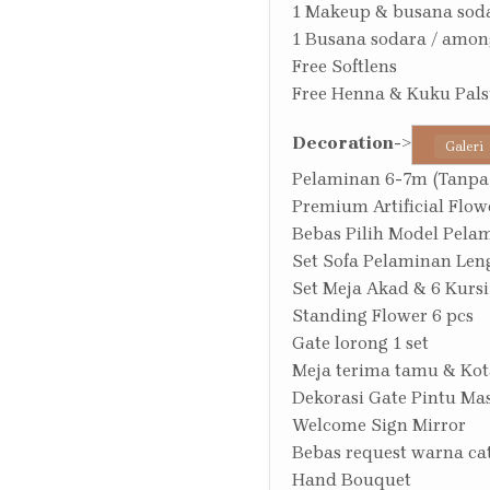
1 Makeup & busana sod
1 Busana sodara / amon
Free Softlens
Free Henna & Kuku Pal
Decoration
->
Galeri
Pelaminan 6-7m (Tanpa
Premium Artificial Flow
Bebas Pilih Model Pela
Set Sofa Pelaminan Len
Set Meja Akad & 6 Kursi
Standing Flower 6 pcs
Gate lorong 1 set
Meja terima tamu & Kot
Dekorasi Gate Pintu Ma
Welcome Sign Mirror
Bebas request warna c
Hand Bouquet