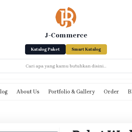
J-Commerce
Katalog Paket
Smart Katalog
log
About Us
Portfolio & Gallery
Order
B