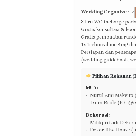
Wedding Organizer
->
3 kru WO incharge pada
Gratis konsultasi & koo
Gratis pembuatan run
1x technical meeting de
Persiapan dan penerap
(wedding guidebook, we
Pilihan Rekanan (
MUA:
Nurul Aini Makeup 
Ixora Bride (IG : @
Dekorasi:
Milikpribadi Dekoras
Dekor Itha House (I