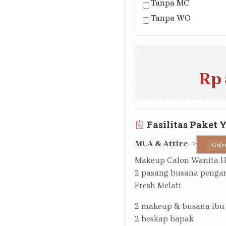
Tanpa MC
Tanpa WO
Rp 
Fasilitas Paket 
MUA & Attire
->
Gale
Makeup Calon Wanita 
2 pasang busana pengan
Fresh Melati
2 makeup & busana ibu
2 beskap bapak