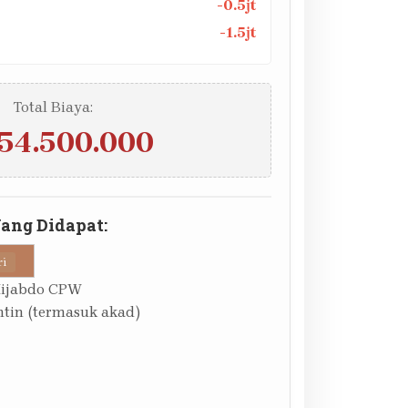
-0.5jt
-1.5jt
Total Biaya:
54.500.000
Yang Didapat:
ri
Hijabdo CPW
tin (termasuk akad)