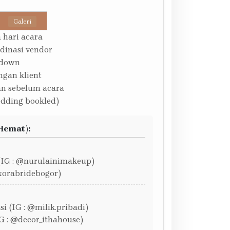
Galeri
 hari acara
rdinasi vendor
ddown
ngan klient
an sebelum acara
dding bookled)
Hemat):
(IG : @nurulainimakeup)
ixorabridebogor)
i (IG : @milik.pribadi)
G : @decor_ithahouse)