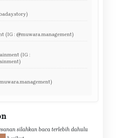
baday.story)
t (IG : @muwara.management)
inment (IG :
ainment)
@muwara.management)
on
anan silahkan baca terlebih dahulu