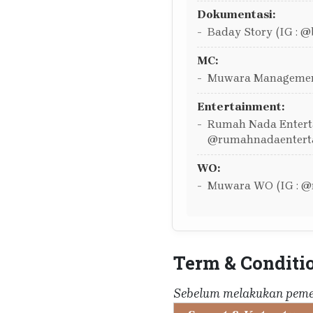
Dokumentasi:
Baday Story (IG : @
MC:
Muwara Managemen
Entertainment:
Rumah Nada Enterta
@rumahnadaentert
WO:
Muwara WO (IG : 
Term & Conditi
Sebelum melakukan pemes