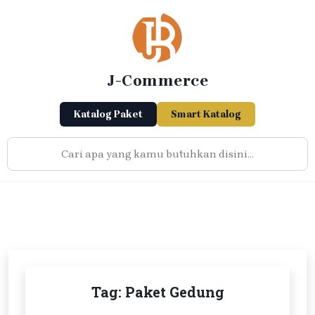
Skip
to
content
J-Commerce
Katalog Paket
Smart Katalog
Tag:
Paket Gedung