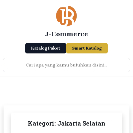
Skip
to
content
J-Commerce
Katalog Paket
Smart Katalog
Kategori:
Jakarta Selatan