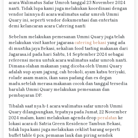
acara Walimatus Safar Umroh tanggal 23 November 2024
nanti. Tidak lupa kami juga melakukan koordinasi dengan
vendor lainnya di acara walimatus safar umroh Ummi
Quary ini, seperti vendor dokumentasi dan entertain
demi kelancaran acara Catering nanti
Sebelum melakukan pemesanan Ummi Quary juga telah
melakukan visit kantor jagarasa
catering bekasi
yang ada
di mustika jaya Bekasi, sekalian food tasting makanan dari
Jagarasa.id pada hari Sabtu, 14 September 2024 sebagai
referensi menu untuk acara walimatus safar umroh nanti.
Dimana olahan makanan yang dicoba oleh Ummi Quary
adalah sup ayam jagung, cah brokoli, ayam katsu teriyaki,
rolade asam manis, ikan saus padang dan es degan
madu.setelah merasa makanan cocok dan tanggal tersedia
barulah Ummi Quary melakukan pemesanan dan
pembayaran DP.
Tibalah saat nya h-1 acara walimatus safar umroh Ummi
Quary dilangsungkan, tepatnya pada Jumat, 22 November
2024 malam, kami melakukan agenda drop
peralatan
ke
lokasi acara di Satria Green Residence Tambun Bekasi,
tidak lupa kami juga melakukan ceklist barang seperti
buffet table 6 pcs, pemanas lauk dan piring sendok