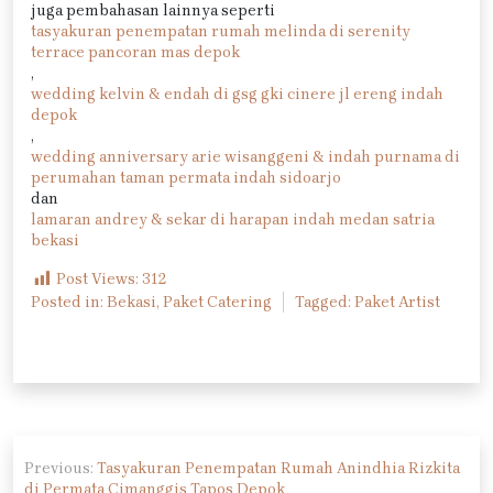
juga pembahasan lainnya seperti
tasyakuran penempatan rumah melinda di serenity
terrace pancoran mas depok
,
wedding kelvin & endah di gsg gki cinere jl ereng indah
depok
,
wedding anniversary arie wisanggeni & indah purnama di
perumahan taman permata indah sidoarjo
dan
lamaran andrey & sekar di harapan indah medan satria
bekasi
Post Views:
312
Posted in:
Bekasi
,
Paket Catering
Tagged:
Paket Artist
Navigasi
Previous:
Tasyakuran Penempatan Rumah Anindhia Rizkita
pos
di Permata Cimanggis Tapos Depok