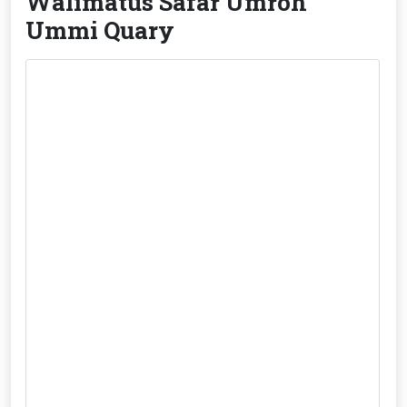
Walimatus Safar Umroh
Ummi Quary