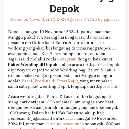
Depok
Posted on
November 10, 2024
Agustus 6, 2025
by
jagarasa
Depok – tanggal 10 November 2024 tepatnya pada hari
Minggu pukul 13:26 siang hari, Jagarasa.id menerima
pesanan dari klien kami Bahru & Laura untuk acara
wedding yang akan berlangsung di teras rajeg Depok. Di
awal pemesanan, Kak Bahru mengaku menemukan
Jagarasa.id melalui reels
instagram
dengan kata kunci
Paket Wedding di Depok
, dalam acara ini Jagarasa Depok
dipercaya menjadi vendor Wedding bagi Bahru & Laura,
dimana paket yang di pesan pada hari Minggu siang ini
adalah
Paket Wedding di Teras Rajeg
yang merupakan
salah satu paket wedding Depok lengkap dari Jagarasa.id
Acara wedding dari Bahru & Laura ini berlangsung di
siang hari dari jam 13:26 selama 6 jam hingga sore hari
dengan perkiraan jumlah undangan yang hadir sebanyak
1000 orang. Dalam hal ini Kak Bahru selaku pihak
pemesan di jagarasa.id untuk acara tanggal 10 November
2024 ini, memesan
catering prasmanan
sebanyak 1300pax