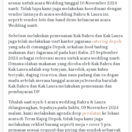
sesuai untuk acara Wedding tanggal 10 November 2024
nanti. Tidak lupa kami juga melakukan koordinasi dengan
vendor lainnya di acara wedding Bahru & Laura ini,
seperti vendor foto dan band demi kelancaran acara
Wedding nanti
Sebelum melakukan pemesanan Kak Bahru dan Kak Laura
juga telah melakukan visit kantor jagarasa
catering depok
yang ada di cimanggis Depok, sekalian food tasting
makanan dari Jagarasa.id pada hari Rabu, 25 September
2024 sebagai referensi menu untuk acara wedding nanti.
Dimana olahan makanan yang dicoba oleh Kak Bahru dan
Kak Laura adalah sup tomyam, karedok, ayam katsu
teriyaki, daging rica-rica, ikan saus padang dan es degan
madu.setelah merasa tanggal acaranya tersedia barulah
Kak Bahru dan Kak Laura melakukan pemesanan dan
pembayaran DP.
Tibalah saat nya h-1 acara wedding Bahru & Laura
dilangsungkan, tepatnya pada Sabtu, 09 November 2024
malam, kami melakukan agenda drop
peralatan
ke lokasi
acara di Teras Rajeg Depok, tidak lupa kami juga
melakukan ceklist barang seperti meja + cover 5 pcs,
pemanas sesuai request dan piring dan sendok sebanyak