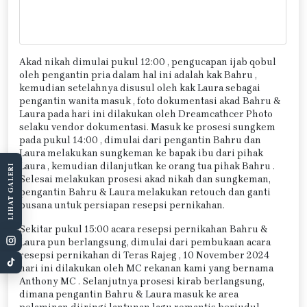
Akad nikah dimulai pukul 12:00 , pengucapan ijab qobul
oleh pengantin pria dalam hal ini adalah kak Bahru ,
kemudian setelahnya disusul oleh kak Laura sebagai
pengantin wanita masuk , foto dokumentasi akad Bahru &
Laura pada hari ini dilakukan oleh Dreamcathcer Photo
selaku vendor dokumentasi. Masuk ke prosesi sungkem
pada pukul 14:00 , dimulai dari pengantin Bahru dan
Laura melakukan sungkeman ke bapak ibu dari pihak
Laura , kemudian dilanjutkan ke orang tua pihak Bahru .
LIHAT GALERI
Selesai melakukan prosesi akad nikah dan sungkeman,
pengantin Bahru & Laura melakukan retouch dan ganti
busana untuk persiapan resepsi pernikahan.
Sekitar pukul 15:00 acara resepsi pernikahan Bahru &
Laura pun berlangsung, dimulai dari pembukaan acara
resepsi pernikahan di Teras Rajeg , 10 November 2024
hari ini dilakukan oleh MC rekanan kami yang bernama
Anthony MC . Selanjutnya prosesi kirab berlangsung,
dimana pengantin Bahru & Laura masuk ke area