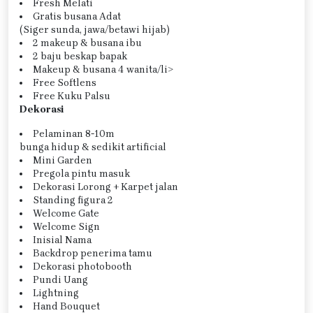
Fresh Melati
Gratis busana Adat
(Siger sunda, jawa/betawi hijab)
2 makeup & busana ibu
2 baju beskap bapak
Makeup & busana 4 wanita/li>
Free Softlens
Free Kuku Palsu
Dekorasi
Pelaminan 8-10m
bunga hidup & sedikit artificial
Mini Garden
Pregola pintu masuk
Dekorasi Lorong + Karpet jalan
Standing figura 2
Welcome Gate
Welcome Sign
Inisial Nama
Backdrop penerima tamu
Dekorasi photobooth
Pundi Uang
Lightning
Hand Bouquet