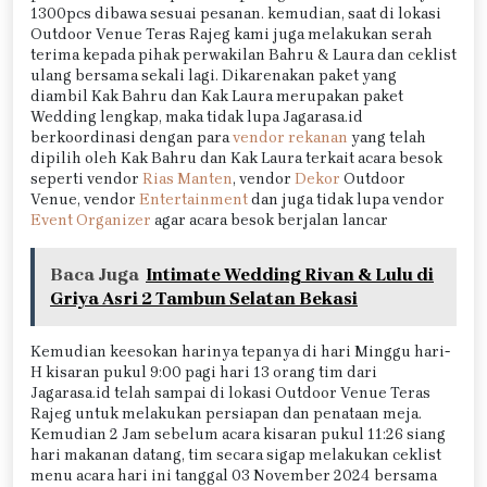
1300pcs dibawa sesuai pesanan. kemudian, saat di lokasi
Outdoor Venue Teras Rajeg kami juga melakukan serah
terima kepada pihak perwakilan Bahru & Laura dan ceklist
ulang bersama sekali lagi. Dikarenakan paket yang
diambil Kak Bahru dan Kak Laura merupakan paket
Wedding lengkap, maka tidak lupa Jagarasa.id
berkoordinasi dengan para
vendor rekanan
yang telah
dipilih oleh Kak Bahru dan Kak Laura terkait acara besok
seperti vendor
Rias Manten
, vendor
Dekor
Outdoor
Venue, vendor
Entertainment
dan juga tidak lupa vendor
Event Organizer
agar acara besok berjalan lancar
Baca Juga
Intimate Wedding Rivan & Lulu di
Griya Asri 2 Tambun Selatan Bekasi
Kemudian keesokan harinya tepanya di hari Minggu hari-
H kisaran pukul 9:00 pagi hari 13 orang tim dari
Jagarasa.id telah sampai di lokasi Outdoor Venue Teras
Rajeg untuk melakukan persiapan dan penataan meja.
Kemudian 2 Jam sebelum acara kisaran pukul 11:26 siang
hari makanan datang, tim secara sigap melakukan ceklist
menu acara hari ini tanggal 03 November 2024 bersama