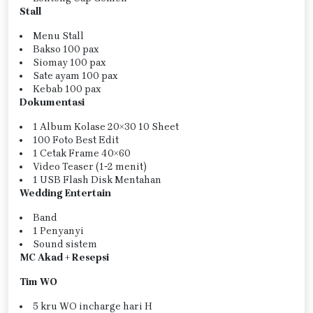
Stall
Menu Stall
Bakso 100 pax
Siomay 100 pax
Sate ayam 100 pax
Kebab 100 pax
Dokumentasi
1 Album Kolase 20×30 10 Sheet
100 Foto Best Edit
1 Cetak Frame 40×60
Video Teaser (1-2 menit)
1 USB Flash Disk Mentahan
Wedding Entertain
Band
1 Penyanyi
Sound sistem
MC Akad + Resepsi
Tim WO
5 kru WO incharge hari H