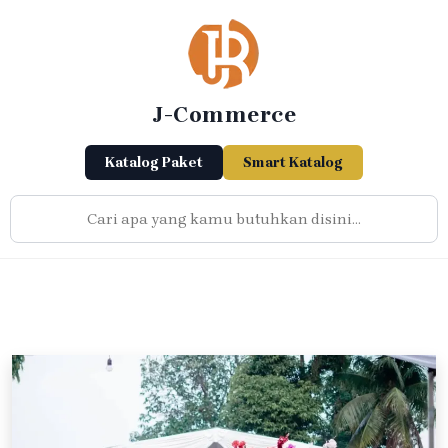
Skip
to
content
J-Commerce
Katalog Paket
Smart Katalog