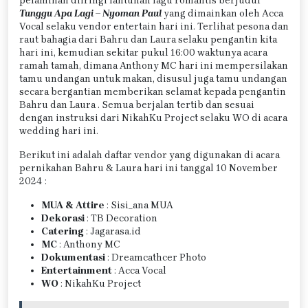
pelaminan diiringi lantunan lagu romantis berjudul
Tunggu Apa Lagi – Nyoman Paul
yang dimainkan oleh Acca
Vocal selaku vendor entertain hari ini. Terlihat pesona dan
raut bahagia dari Bahru dan Laura selaku pengantin kita
hari ini, kemudian sekitar pukul 16:00 waktunya acara
ramah tamah, dimana Anthony MC hari ini mempersilakan
tamu undangan untuk makan, disusul juga tamu undangan
secara bergantian memberikan selamat kepada pengantin
Bahru dan Laura . Semua berjalan tertib dan sesuai
dengan instruksi dari NikahKu Project selaku WO di acara
wedding hari ini.
Berikut ini adalah daftar vendor yang digunakan di acara
pernikahan Bahru & Laura hari ini tanggal 10 November
2024 :
MUA & Attire
: Sisi_ana MUA
Dekorasi
: TB Decoration
Catering
: Jagarasa.id
MC
: Anthony MC
Dokumentasi
: Dreamcathcer Photo
Entertainment
: Acca Vocal
WO
: NikahKu Project