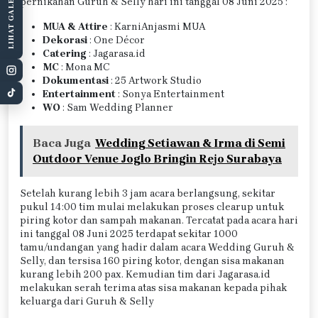
LIHAT GALERI
pernikahan Guruh & Selly hari ini tanggal 08 Juni 2025 :
MUA & Attire
: KarniAnjasmi MUA
Dekorasi
: One Décor
Catering
: Jagarasa.id
MC
: Mona MC
Dokumentasi
: 25 Artwork Studio
Entertainment
: Sonya Entertainment
WO
: Sam Wedding Planner
Baca Juga
Wedding Setiawan & Irma di Semi
Outdoor Venue Joglo Bringin Rejo Surabaya
Setelah kurang lebih 3 jam acara berlangsung, sekitar
pukul 14:00 tim mulai melakukan proses clearup untuk
piring kotor dan sampah makanan. Tercatat pada acara hari
ini tanggal 08 Juni 2025 terdapat sekitar 1000
tamu/undangan yang hadir dalam acara Wedding Guruh &
Selly, dan tersisa 160 piring kotor, dengan sisa makanan
kurang lebih 200 pax. Kemudian tim dari Jagarasa.id
melakukan serah terima atas sisa makanan kepada pihak
keluarga dari Guruh & Selly