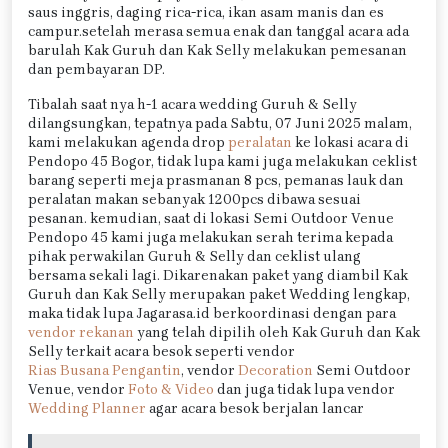
saus inggris, daging rica-rica, ikan asam manis dan es
campur.setelah merasa semua enak dan tanggal acara ada
barulah Kak Guruh dan Kak Selly melakukan pemesanan
dan pembayaran DP.
Tibalah saat nya h-1 acara wedding Guruh & Selly
dilangsungkan, tepatnya pada Sabtu, 07 Juni 2025 malam,
kami melakukan agenda drop
peralatan
ke lokasi acara di
Pendopo 45 Bogor, tidak lupa kami juga melakukan ceklist
barang seperti meja prasmanan 8 pcs, pemanas lauk dan
peralatan makan sebanyak 1200pcs dibawa sesuai
pesanan. kemudian, saat di lokasi Semi Outdoor Venue
Pendopo 45 kami juga melakukan serah terima kepada
pihak perwakilan Guruh & Selly dan ceklist ulang
bersama sekali lagi. Dikarenakan paket yang diambil Kak
Guruh dan Kak Selly merupakan paket Wedding lengkap,
maka tidak lupa Jagarasa.id berkoordinasi dengan para
vendor rekanan
yang telah dipilih oleh Kak Guruh dan Kak
Selly terkait acara besok seperti vendor
Rias Busana Pengantin
, vendor
Decoration
Semi Outdoor
Venue, vendor
Foto & Video
dan juga tidak lupa vendor
Wedding Planner
agar acara besok berjalan lancar