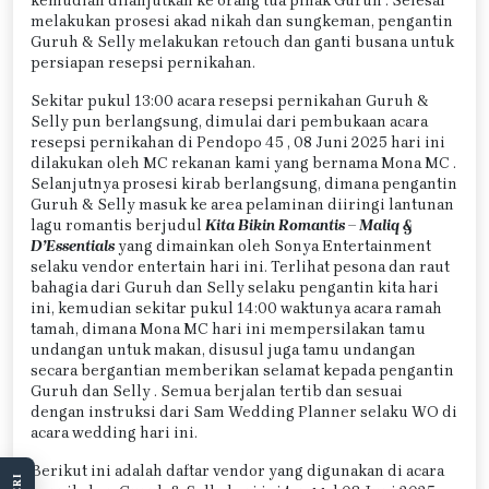
kemudian dilanjutkan ke orang tua pihak Guruh . Selesai
melakukan prosesi akad nikah dan sungkeman, pengantin
Guruh & Selly melakukan retouch dan ganti busana untuk
persiapan resepsi pernikahan.
Sekitar pukul 13:00 acara resepsi pernikahan Guruh &
Selly pun berlangsung, dimulai dari pembukaan acara
resepsi pernikahan di Pendopo 45 , 08 Juni 2025 hari ini
dilakukan oleh MC rekanan kami yang bernama Mona MC .
Selanjutnya prosesi kirab berlangsung, dimana pengantin
Guruh & Selly masuk ke area pelaminan diiringi lantunan
lagu romantis berjudul
Kita Bikin Romantis – Maliq &
D’Essentials
yang dimainkan oleh Sonya Entertainment
selaku vendor entertain hari ini. Terlihat pesona dan raut
bahagia dari Guruh dan Selly selaku pengantin kita hari
ini, kemudian sekitar pukul 14:00 waktunya acara ramah
tamah, dimana Mona MC hari ini mempersilakan tamu
undangan untuk makan, disusul juga tamu undangan
secara bergantian memberikan selamat kepada pengantin
Guruh dan Selly . Semua berjalan tertib dan sesuai
dengan instruksi dari Sam Wedding Planner selaku WO di
acara wedding hari ini.
Berikut ini adalah daftar vendor yang digunakan di acara