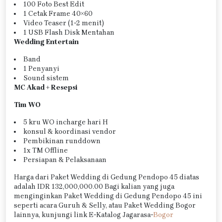
100 Foto Best Edit
1 Cetak Frame 40×60
Video Teaser (1-2 menit)
1 USB Flash Disk Mentahan
Wedding Entertain
Band
1 Penyanyi
Sound sistem
MC Akad + Resepsi
Tim WO
5 kru WO incharge hari H
konsul & koordinasi vendor
Pembikinan runddown
1x TM Offline
Persiapan & Pelaksanaan
Harga dari Paket Wedding di Gedung Pendopo 45 diatas
adalah IDR 132,000,000.00 Bagi kalian yang juga
menginginkan Paket Wedding di Gedung Pendopo 45 ini
seperti acara Guruh & Selly, atau Paket Wedding Bogor
lainnya, kunjungi link E-Katalog Jagarasa-
Bogor