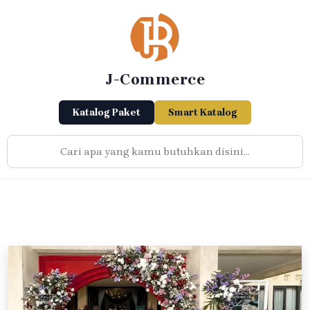
Skip
to
content
J-Commerce
Katalog Paket
Smart Katalog