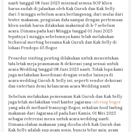
nanti tanggal 08 Juni 2025 minimal semua SOP klien
harus sudah di jalankan oleh Kak Guruh dan Kak Selly
dari 3 minggu sebelum acara berlangsung, dari mulai dari
tester makanan, pengisian data sampai dengan pertemuan
klien sudah harus dilakukan maksimal di h-7 sebelum
acara. Dimana pada hari Minggu tanggal 01 Juni 2025
tepatnya 1 minggu sebelumnya kami telah melakukan
technical meeting bersama Kak Guruh dan Kak Selly di
lokasi Pendopo 45 Bogor
Prosedur visiting penting dilakukan untuk menentukan
tata letak meja prasmanan & dekorasi yang sesuai untuk
acara Wedding tanggal 08 Juni 2025 nanti. Tidak lupa kami
juga melakukan koordinasi dengan vendor lainnya di
acara wedding Guruh & Selly ini, seperti vendor dekorasi
dan entertain demi kelancaran acara Wedding nanti
Sebelum melakukan pemesanan Kak Guruh dan Kak Selly
juga telah melakukan visit kantor jagarasa
catering bogor
yang ada di metland transyogi Bogor, sekalian food tasting
makanan dari Jagarasa.id pada hari Kamis, 01 Mei 2025
sebagai referensi menu untuk acara wedding nanti.
Dimana olahan makanan yang dicoba oleh Kak Guruh dan
Kak Selly adalah sup ayam sosis, buncis telur asin, ayam