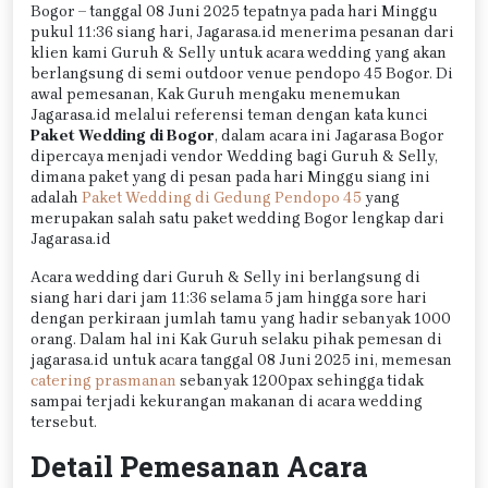
Bogor – tanggal 08 Juni 2025 tepatnya pada hari Minggu
pukul 11:36 siang hari, Jagarasa.id menerima pesanan dari
klien kami Guruh & Selly untuk acara wedding yang akan
berlangsung di semi outdoor venue pendopo 45 Bogor. Di
awal pemesanan, Kak Guruh mengaku menemukan
Jagarasa.id melalui referensi teman dengan kata kunci
Paket Wedding di Bogor
, dalam acara ini Jagarasa Bogor
dipercaya menjadi vendor Wedding bagi Guruh & Selly,
dimana paket yang di pesan pada hari Minggu siang ini
adalah
Paket Wedding di Gedung Pendopo 45
yang
merupakan salah satu paket wedding Bogor lengkap dari
Jagarasa.id
Acara wedding dari Guruh & Selly ini berlangsung di
siang hari dari jam 11:36 selama 5 jam hingga sore hari
dengan perkiraan jumlah tamu yang hadir sebanyak 1000
orang. Dalam hal ini Kak Guruh selaku pihak pemesan di
jagarasa.id untuk acara tanggal 08 Juni 2025 ini, memesan
catering prasmanan
sebanyak 1200pax sehingga tidak
sampai terjadi kekurangan makanan di acara wedding
tersebut.
Detail Pemesanan Acara