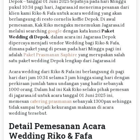
Depok – tanggal 01 Juni 2025 tepatnya pada hari Minggu
pukul 10:34 pagi hari, Jagarasa.id menerima pesanan dari
klien kami Riko & Fafa untuk acara wedding yang akan
berlangsung di resto cornelis koffie Depok. Di awal
pemesanan, Kak Riko mengaku menemukan Jagarasa.id
melalui searching
google
dengan kata kunci
Paket
Wedding di Depok
, dalam acara ini Jagarasa Depok
dipercaya menjadi vendor Wedding bagi Riko & Fafa,
dimana paket yang di pesan pada hari Minggu pagi ini
adalah
Paket Prasmanan Saphire
yang merupakan salah
satu paket wedding Depok lengkap dari Jagarasa.id
Acara wedding dari Riko & Fafa ini berlangsung di pagi
hari dari jam 10:34 selama 3 jam hingga siang hari dengan
perkiraan jumlah tamu undangan yang hadir sebanyak
1000 orang. Dalam hal ini Kak Riko selaku pihak pemesan
di jagarasa.id untuk acara tanggal 01 Juni 2025 ini,
memesan
catering prasmanan
sebanyak 1300pax sehingga
tidak sampai terjadi kekurangan makanan di acara
wedding tersebut.
Detail Pemesanan Acara
Wedding Riko & Fafa