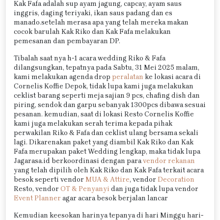
Kak Fafa adalah sup ayam jagung, capcay, ayam saus
inggris, daging teriyaki, ikan saus padang dan es
manado.setelah merasa apa yang telah mereka makan
cocok barulah Kak Riko dan Kak Fafa melakukan
pemesanan dan pembayaran DP.
Tibalah saat nya h-1 acara wedding Riko & Fafa
dilangsungkan, tepatnya pada Sabtu, 31 Mei 2025 malam,
kami melakukan agenda drop
peralatan
ke lokasi acara di
Cornelis Koffie Depok, tidak lupa kami juga melakukan
ceklist barang seperti meja sajian 9 pcs, chafing dish dan
piring, sendok dan garpu sebanyak 1300pcs dibawa sesuai
pesanan. kemudian, saat di lokasi Resto Cornelis Koffie
kami juga melakukan serah terima kepada pihak
perwakilan Riko & Fafa dan ceklist ulang bersama sekali
lagi. Dikarenakan paket yang diambil Kak Riko dan Kak
Fafa merupakan paket Wedding lengkap, maka tidak lupa
Jagarasa.id berkoordinasi dengan para
vendor rekanan
yang telah dipilih oleh Kak Riko dan Kak Fafa terkait acara
besok seperti vendor
MUA & Attire
, vendor
Decoration
Resto, vendor
OT & Penyanyi
dan juga tidak lupa vendor
Event Planner
agar acara besok berjalan lancar
Kemudian keesokan harinya tepanya di hari Minggu hari-