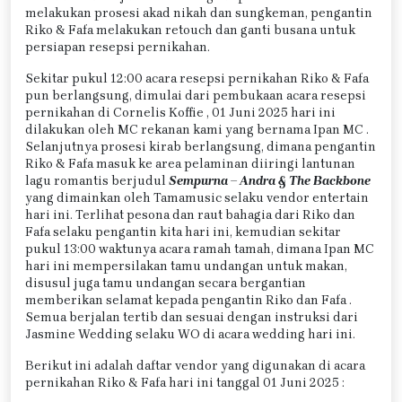
melakukan prosesi akad nikah dan sungkeman, pengantin
Riko & Fafa melakukan retouch dan ganti busana untuk
persiapan resepsi pernikahan.
Sekitar pukul 12:00 acara resepsi pernikahan Riko & Fafa
pun berlangsung, dimulai dari pembukaan acara resepsi
pernikahan di Cornelis Koffie , 01 Juni 2025 hari ini
dilakukan oleh MC rekanan kami yang bernama Ipan MC .
Selanjutnya prosesi kirab berlangsung, dimana pengantin
Riko & Fafa masuk ke area pelaminan diiringi lantunan
lagu romantis berjudul
Sempurna – Andra & The Backbone
yang dimainkan oleh Tamamusic selaku vendor entertain
hari ini. Terlihat pesona dan raut bahagia dari Riko dan
Fafa selaku pengantin kita hari ini, kemudian sekitar
pukul 13:00 waktunya acara ramah tamah, dimana Ipan MC
hari ini mempersilakan tamu undangan untuk makan,
disusul juga tamu undangan secara bergantian
memberikan selamat kepada pengantin Riko dan Fafa .
Semua berjalan tertib dan sesuai dengan instruksi dari
Jasmine Wedding selaku WO di acara wedding hari ini.
Berikut ini adalah daftar vendor yang digunakan di acara
pernikahan Riko & Fafa hari ini tanggal 01 Juni 2025 :