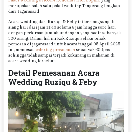
Paket Wedding di RUPA Kencana / Hiera Space
yang
merupakan salah satu paket wedding Tangerang lengkap
dari Jagarasa.id
Acara wedding dari Ruziqu & Feby ini berlangsung di
siang hari dari jam 11:43 selama 6 jam hingga sore hari
dengan perkiraan jumlah undangan yang hadir sebanyak
500 orang. Dalam hal ini Kak Ruziqu selaku pihak
pemesan di jagarasa.id untuk acara tanggal 05 April 2025
ini, memesan
catering prasmanan
sebanyak 600pax
sehingga tidak sampai terjadi kekurangan makanan di
acara wedding tersebut.
Detail Pemesanan Acara
Wedding Ruziqu & Feby