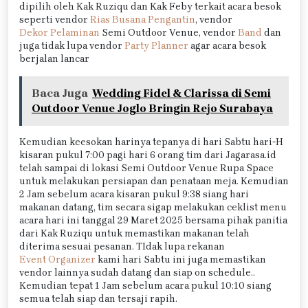
dipilih oleh Kak Ruziqu dan Kak Feby terkait acara besok
seperti vendor
Rias Busana Pengantin
, vendor
Dekor Pelaminan
Semi Outdoor Venue, vendor
Band
dan
juga tidak lupa vendor
Party Planner
agar acara besok
berjalan lancar
Baca Juga
Wedding Fidel & Clarissa di Semi
Outdoor Venue Joglo Bringin Rejo Surabaya
Kemudian keesokan harinya tepanya di hari Sabtu hari-H
kisaran pukul 7:00 pagi hari 6 orang tim dari Jagarasa.id
telah sampai di lokasi Semi Outdoor Venue Rupa Space
untuk melakukan persiapan dan penataan meja. Kemudian
2 Jam sebelum acara kisaran pukul 9:38 siang hari
makanan datang, tim secara sigap melakukan ceklist menu
acara hari ini tanggal 29 Maret 2025 bersama pihak panitia
dari Kak Ruziqu untuk memastikan makanan telah
diterima sesuai pesanan. TIdak lupa rekanan
Event Organizer
kami hari Sabtu ini juga memastikan
vendor lainnya sudah datang dan siap on schedule..
Kemudian tepat 1 Jam sebelum acara pukul 10:10 siang
semua telah siap dan tersaji rapih.