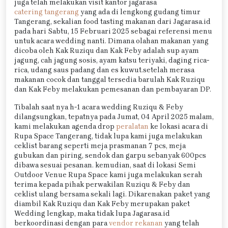
juga telah melakukan visit kantor jagarasa
catering tangerang
yang ada di lengkong gudang timur
Tangerang, sekalian food tasting makanan dari Jagarasa.id
pada hari Sabtu, 15 Februari 2025 sebagai referensi menu
untuk acara wedding nanti. Dimana olahan makanan yang
dicoba oleh Kak Ruziqu dan Kak Feby adalah sup ayam
jagung, cah jagung sosis, ayam katsu teriyaki, daging rica-
rica, udang saus padang dan es kuwut.setelah merasa
makanan cocok dan tanggal tersedia barulah Kak Ruziqu
dan Kak Feby melakukan pemesanan dan pembayaran DP.
Tibalah saat nya h-1 acara wedding Ruziqu & Feby
dilangsungkan, tepatnya pada Jumat, 04 April 2025 malam,
kami melakukan agenda drop
peralatan
ke lokasi acara di
Rupa Space Tangerang, tidak lupa kami juga melakukan
ceklist barang seperti meja prasmanan 7 pcs, meja
gubukan dan piring, sendok dan garpu sebanyak 600pcs
dibawa sesuai pesanan. kemudian, saat di lokasi Semi
Outdoor Venue Rupa Space kami juga melakukan serah
terima kepada pihak perwakilan Ruziqu & Feby dan
ceklist ulang bersama sekali lagi. Dikarenakan paket yang
diambil Kak Ruziqu dan Kak Feby merupakan paket
Wedding lengkap, maka tidak lupa Jagarasa.id
berkoordinasi dengan para
vendor rekanan
yang telah