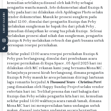
kemudian setelahnya disusul oleh kak Feby sebagai
pengantin wanita masuk , foto dokumentasi akad Ruziqu &
Feby pada hari ini dilakukan oleh Apikbagus Photo selaku
LIHAT GALERI
vendor dokumentasi. Masuk ke prosesi sungkem pada
pukul 12:00 , dimulai dari pengantin Ruziqu dan Feby
melakukan sungkeman ke bapak ibu dari pihak Feby ,
kemudian dilanjutkan ke orang tua pihak Ruziqu . Selesai
melakukan prosesi akad nikah dan sungkeman, pengantin
Ruziqu & Feby melakukan retouch dan ganti busana untuk
persiapan resepsi pernikahan.
Sekitar pukul 13:00 acara resepsi pernikahan Ruziqu &
Feby pun berlangsung, dimulai dari pembukaan acara
resepsi pernikahan di Rupa Space , 05 April 2025 hari ini
dilakukan oleh MC rekanan kami yang bernama Mona MC .
Selanjutnya prosesi kirab berlangsung, dimana pengantin
Ruziqu & Feby masuk ke area pelaminan diiringi lantunan
lagu romantis berjudul
A Thousand Years – Christina Perri
yang dimainkan oleh Happy Sunday Project selaku vendor
entertain hari ini. Terlihat pesona dan raut bahagia dari
Ruziqu dan Feby selaku pengantin kita hari ini, kemudian
sekitar pukul 14:00 waktunya acara ramah tamah, dimana
Mona MC hari ini mempersilakan tamu undangan untuk
makan, disusul juga tamu undangan secara bergantian