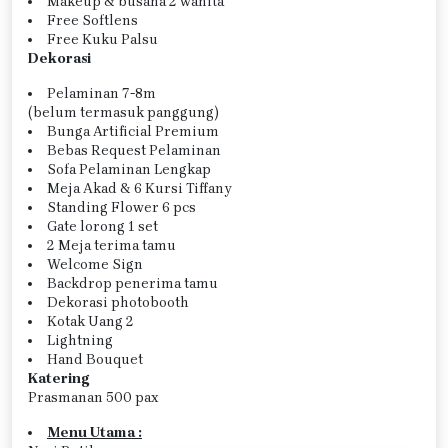
Makeup & busana 2 wanita
Free Softlens
Free Kuku Palsu
Dekorasi
Pelaminan 7-8m
(belum termasuk panggung)
Bunga Artificial Premium
Bebas Request Pelaminan
Sofa Pelaminan Lengkap
Meja Akad & 6 Kursi Tiffany
Standing Flower 6 pcs
Gate lorong 1 set
2 Meja terima tamu
Welcome Sign
Backdrop penerima tamu
Dekorasi photobooth
Kotak Uang 2
Lightning
Hand Bouquet
Katering
Prasmanan 500 pax
Menu Utama :