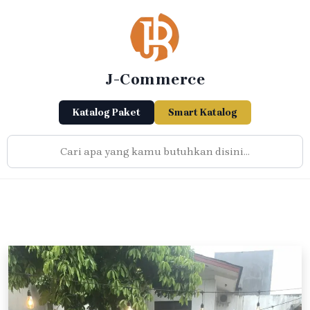
Skip
to
content
J-Commerce
Katalog Paket
Smart Katalog