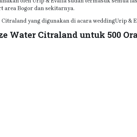
unakan oleh Urip & Evalia sudah termasuk semua fasi
t area Bogor dan sekitarnya.
 Citraland yang digunakan di acara weddingUrip & Ev
ze Water Citraland untuk 500 Or