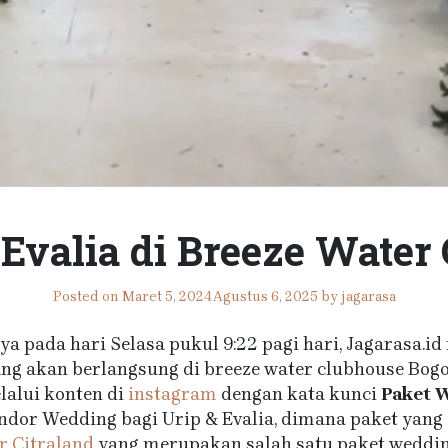
Evalia di Breeze Water
Posted on
Maret 5, 2024
Agustus 6, 2025
by
jagarasa
ya pada hari Selasa pukul 9:22 pagi hari, Jagarasa.
ang akan berlangsung di breeze water clubhouse Bogo
alui konten di
instagram
dengan kata kunci
Paket 
dor Wedding bagi Urip & Evalia, dimana paket yang d
r Citraland
yang merupakan salah satu paket wedding