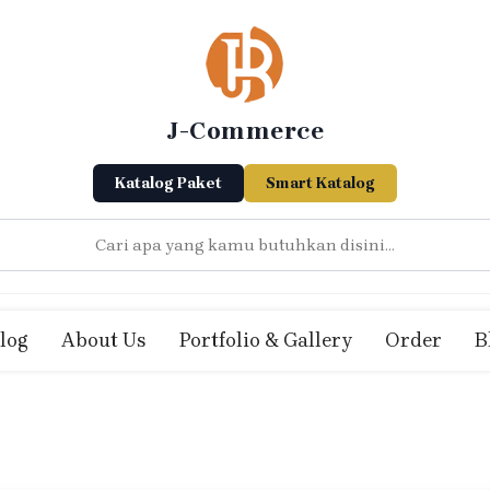
J-Commerce
Katalog Paket
Smart Katalog
log
About Us
Portfolio & Gallery
Order
B