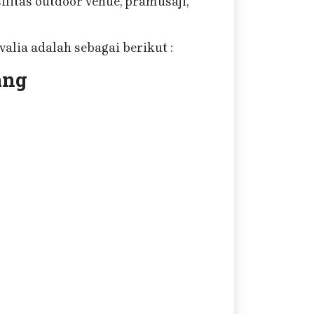
litas outdoor venue, pramusaji,
alia adalah sebagai berikut :
ang