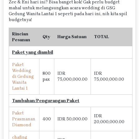
Zee & Eni hari ini? Bisa banget kok! Gak perlu budget
mahal untuk melangsungkan acara wedding di GSG
Gedung Wanita Lantai 1 seperti pada hari ini, nih kita spil
budgetnya!
Rincian
Qty
Harga Satuan
TOTAL
Pesanan
Paket yang diambil
Paket
Wedding
800
IDR
IDR
di Gedung
pax
75,000,000.00
75,000,000.00
Wanita
Lantai 1
Tambahan/Pengurangan Paket
Paket
IDR
Prasmanan
400
IDR 50,000.00
20,000,000.00
Diamond
chafing