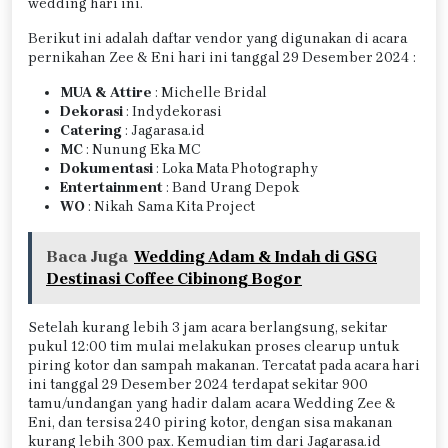
wedding hari ini.
Berikut ini adalah daftar vendor yang digunakan di acara
pernikahan Zee & Eni hari ini tanggal 29 Desember 2024 :
MUA & Attire
: Michelle Bridal
Dekorasi
: Indydekorasi
Catering
: Jagarasa.id
MC
: Nunung Eka MC
Dokumentasi
: Loka Mata Photography
Entertainment
: Band Urang Depok
WO
: Nikah Sama Kita Project
Baca Juga
Wedding Adam & Indah di GSG
Destinasi Coffee Cibinong Bogor
Setelah kurang lebih 3 jam acara berlangsung, sekitar
pukul 12:00 tim mulai melakukan proses clearup untuk
piring kotor dan sampah makanan. Tercatat pada acara hari
ini tanggal 29 Desember 2024 terdapat sekitar 900
tamu/undangan yang hadir dalam acara Wedding Zee &
Eni, dan tersisa 240 piring kotor, dengan sisa makanan
kurang lebih 300 pax. Kemudian tim dari Jagarasa.id