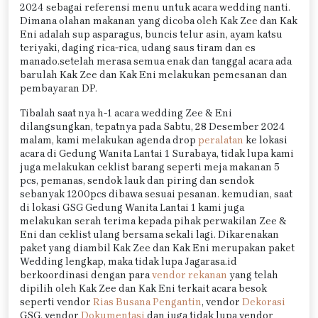
2024 sebagai referensi menu untuk acara wedding nanti.
Dimana olahan makanan yang dicoba oleh Kak Zee dan Kak
Eni adalah sup asparagus, buncis telur asin, ayam katsu
teriyaki, daging rica-rica, udang saus tiram dan es
manado.setelah merasa semua enak dan tanggal acara ada
barulah Kak Zee dan Kak Eni melakukan pemesanan dan
pembayaran DP.
Tibalah saat nya h-1 acara wedding Zee & Eni
dilangsungkan, tepatnya pada Sabtu, 28 Desember 2024
malam, kami melakukan agenda drop
peralatan
ke lokasi
acara di Gedung Wanita Lantai 1 Surabaya, tidak lupa kami
juga melakukan ceklist barang seperti meja makanan 5
pcs, pemanas, sendok lauk dan piring dan sendok
sebanyak 1200pcs dibawa sesuai pesanan. kemudian, saat
di lokasi GSG Gedung Wanita Lantai 1 kami juga
melakukan serah terima kepada pihak perwakilan Zee &
Eni dan ceklist ulang bersama sekali lagi. Dikarenakan
paket yang diambil Kak Zee dan Kak Eni merupakan paket
Wedding lengkap, maka tidak lupa Jagarasa.id
berkoordinasi dengan para
vendor rekanan
yang telah
dipilih oleh Kak Zee dan Kak Eni terkait acara besok
seperti vendor
Rias Busana Pengantin
, vendor
Dekorasi
GSG, vendor
Dokumentasi
dan juga tidak lupa vendor