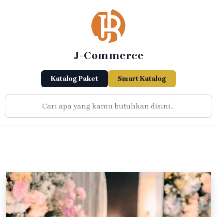
Skip
to
content
J-Commerce
Katalog Paket
Smart Katalog