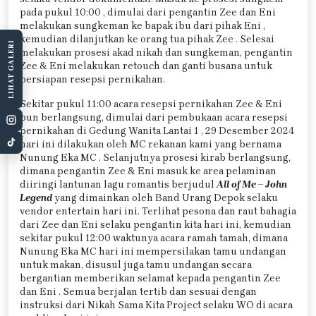
pada pukul 10:00 , dimulai dari pengantin Zee dan Eni
melakukan sungkeman ke bapak ibu dari pihak Eni ,
kemudian dilanjutkan ke orang tua pihak Zee . Selesai
LIHAT GALERI
melakukan prosesi akad nikah dan sungkeman, pengantin
Zee & Eni melakukan retouch dan ganti busana untuk
persiapan resepsi pernikahan.
Sekitar pukul 11:00 acara resepsi pernikahan Zee & Eni
pun berlangsung, dimulai dari pembukaan acara resepsi
pernikahan di Gedung Wanita Lantai 1 , 29 Desember 2024
hari ini dilakukan oleh MC rekanan kami yang bernama
Nunung Eka MC . Selanjutnya prosesi kirab berlangsung,
dimana pengantin Zee & Eni masuk ke area pelaminan
diiringi lantunan lagu romantis berjudul
All of Me – John
Legend
yang dimainkan oleh Band Urang Depok selaku
vendor entertain hari ini. Terlihat pesona dan raut bahagia
dari Zee dan Eni selaku pengantin kita hari ini, kemudian
sekitar pukul 12:00 waktunya acara ramah tamah, dimana
Nunung Eka MC hari ini mempersilakan tamu undangan
untuk makan, disusul juga tamu undangan secara
bergantian memberikan selamat kepada pengantin Zee
dan Eni . Semua berjalan tertib dan sesuai dengan
instruksi dari Nikah Sama Kita Project selaku WO di acara