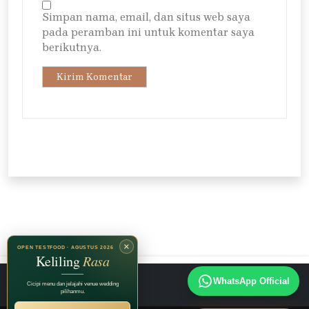
Simpan nama, email, dan situs web saya
pada peramban ini untuk komentar saya
berikutnya.
×
OPEN TESTFOOD · AGUSTUS 2026
Keliling
Rasa
Instagram
TikTok
Facebook
WhatsApp Official
Cicipi menu dan jelajahi venue wedding
pilihanmu.