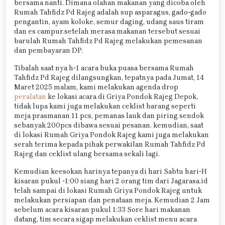
bersama nanti. Dimana olahan makanan yang dicoba oleh
Rumah Tahfidz Pd Rajeg adalah sup asparagus, gado-gado
pengantin, ayam koloke, semur daging, udang saus tiram
dan es campur.setelah merasa makanan tersebut sesuai
barulah Rumah Tahfidz Pd Rajeg melakukan pemesanan
dan pembayaran DP.
Tibalah saat nya h-1 acara buka puasa bersama Rumah
Tahfidz Pd Rajeg dilangsungkan, tepatnya pada Jumat, 14
Maret 2025 malam, kami melakukan agenda drop
peralatan
ke lokasi acara di Griya Pondok Rajeg Depok,
tidak lupa kami juga melakukan ceklist barang seperti
meja prasmanan 11 pcs, pemanas lauk dan piring sendok
sebanyak 200pcs dibawa sesuai pesanan. kemudian, saat
di lokasi Rumah Griya Pondok Rajeg kami juga melakukan
serah terima kepada pihak perwakilan Rumah Tahfidz Pd
Rajeg dan ceklist ulang bersama sekali lagi.
Kemudian keesokan harinya tepanya di hari Sabtu hari-H
kisaran pukul -1:00 siang hari 2 orang tim dari Jagarasa.id
telah sampai di lokasi Rumah Griya Pondok Rajeg untuk
melakukan persiapan dan penataan meja. Kemudian 2 Jam
sebelum acara kisaran pukul 1:33 Sore hari makanan
datang, tim secara sigap melakukan ceklist menu acara