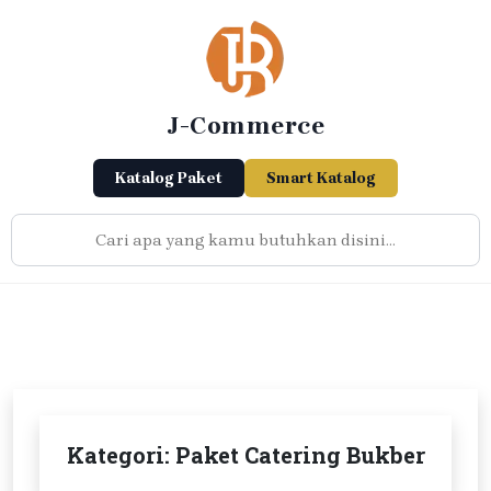
Skip
to
content
J-Commerce
Katalog Paket
Smart Katalog
Kategori:
Paket Catering Bukber