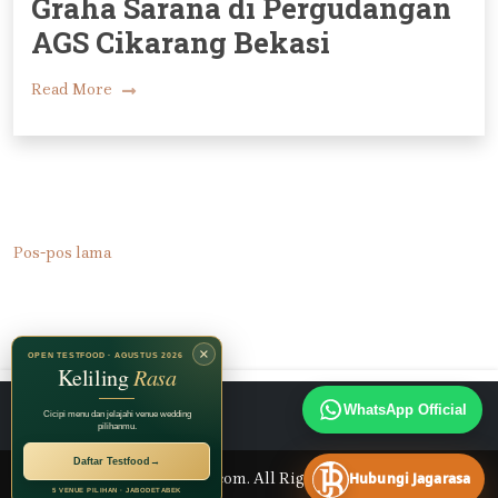
Graha Sarana di Pergudangan
AGS Cikarang Bekasi
Read More
Navigasi
Pos-pos lama
pos
×
OPEN TESTFOOD · AGUSTUS 2026
Keliling
Rasa
Instagram
TikTok
Facebook
WhatsApp Official
Cicipi menu dan jelajahi venue wedding
pilihanmu.
Daftar Testfood
→
Hubungi Jagarasa
© 2026 Jagarasa.com. All Rights Reserved.
5 VENUE PILIHAN · JABODETABEK