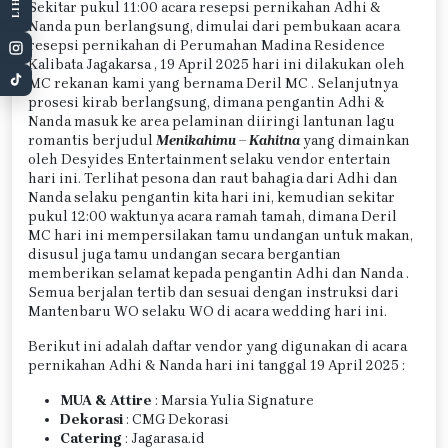
Sekitar pukul 11:00 acara resepsi pernikahan Adhi &
Nanda pun berlangsung, dimulai dari pembukaan acara
resepsi pernikahan di Perumahan Madina Residence
Kalibata Jagakarsa , 19 April 2025 hari ini dilakukan oleh
MC rekanan kami yang bernama Deril MC . Selanjutnya
prosesi kirab berlangsung, dimana pengantin Adhi &
Nanda masuk ke area pelaminan diiringi lantunan lagu
romantis berjudul
Menikahimu – Kahitna
yang dimainkan
oleh Desyides Entertainment selaku vendor entertain
hari ini. Terlihat pesona dan raut bahagia dari Adhi dan
Nanda selaku pengantin kita hari ini, kemudian sekitar
pukul 12:00 waktunya acara ramah tamah, dimana Deril
MC hari ini mempersilakan tamu undangan untuk makan,
disusul juga tamu undangan secara bergantian
memberikan selamat kepada pengantin Adhi dan Nanda .
Semua berjalan tertib dan sesuai dengan instruksi dari
Mantenbaru WO selaku WO di acara wedding hari ini.
Berikut ini adalah daftar vendor yang digunakan di acara
pernikahan Adhi & Nanda hari ini tanggal 19 April 2025 :
MUA & Attire
: Marsia Yulia Signature
Dekorasi
: CMG Dekorasi
Catering
: Jagarasa.id