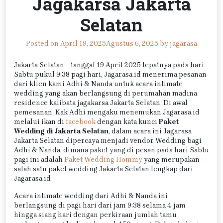
Jagakarsa Jakarta
Selatan
Posted on
April 19, 2025
Agustus 6, 2025
by
jagarasa
Jakarta Selatan – tanggal 19 April 2025 tepatnya pada hari
Sabtu pukul 9:38 pagi hari, Jagarasa.id menerima pesanan
dari klien kami Adhi & Nanda untuk acara intimate
wedding yang akan berlangsung di perumahan madina
residence kalibata jagakarsa Jakarta Selatan. Di awal
pemesanan, Kak Adhi mengaku menemukan Jagarasa.id
melalui ikan di
facebook
dengan kata kunci
Paket
Wedding di Jakarta Selatan
, dalam acara ini Jagarasa
Jakarta Selatan dipercaya menjadi vendor Wedding bagi
Adhi & Nanda, dimana paket yang di pesan pada hari Sabtu
pagi ini adalah
Paket Wedding Hommy
yang merupakan
salah satu paket wedding Jakarta Selatan lengkap dari
Jagarasa.id
Acara intimate wedding dari Adhi & Nanda ini
berlangsung di pagi hari dari jam 9:38 selama 4 jam
hingga siang hari dengan perkiraan jumlah tamu