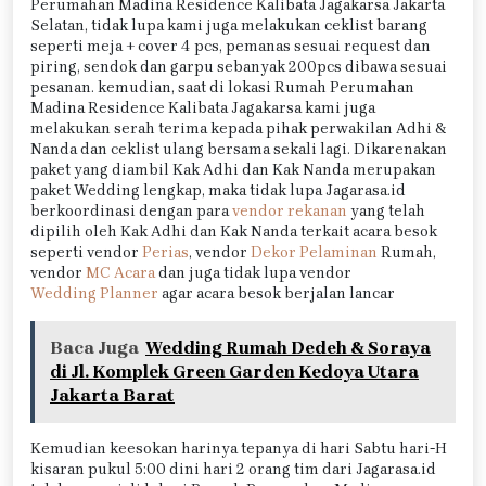
Perumahan Madina Residence Kalibata Jagakarsa Jakarta
Selatan, tidak lupa kami juga melakukan ceklist barang
seperti meja + cover 4 pcs, pemanas sesuai request dan
piring, sendok dan garpu sebanyak 200pcs dibawa sesuai
pesanan. kemudian, saat di lokasi Rumah Perumahan
Madina Residence Kalibata Jagakarsa kami juga
melakukan serah terima kepada pihak perwakilan Adhi &
Nanda dan ceklist ulang bersama sekali lagi. Dikarenakan
paket yang diambil Kak Adhi dan Kak Nanda merupakan
paket Wedding lengkap, maka tidak lupa Jagarasa.id
berkoordinasi dengan para
vendor rekanan
yang telah
dipilih oleh Kak Adhi dan Kak Nanda terkait acara besok
seperti vendor
Perias
, vendor
Dekor Pelaminan
Rumah,
vendor
MC Acara
dan juga tidak lupa vendor
Wedding Planner
agar acara besok berjalan lancar
Baca Juga
Wedding Rumah Dedeh & Soraya
di Jl. Komplek Green Garden Kedoya Utara
Jakarta Barat
Kemudian keesokan harinya tepanya di hari Sabtu hari-H
kisaran pukul 5:00 dini hari 2 orang tim dari Jagarasa.id