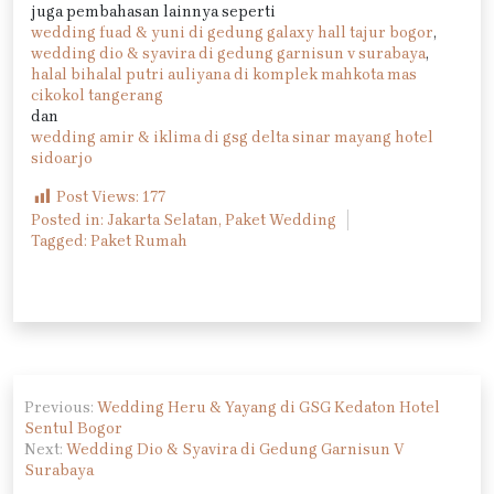
juga pembahasan lainnya seperti
wedding fuad & yuni di gedung galaxy hall tajur bogor
,
wedding dio & syavira di gedung garnisun v surabaya
,
halal bihalal putri auliyana di komplek mahkota mas
cikokol tangerang
dan
wedding amir & iklima di gsg delta sinar mayang hotel
sidoarjo
Post Views:
177
Posted in:
Jakarta Selatan
,
Paket Wedding
Tagged:
Paket Rumah
Navigasi
Previous:
Wedding Heru & Yayang di GSG Kedaton Hotel
pos
Sentul Bogor
Next:
Wedding Dio & Syavira di Gedung Garnisun V
Surabaya