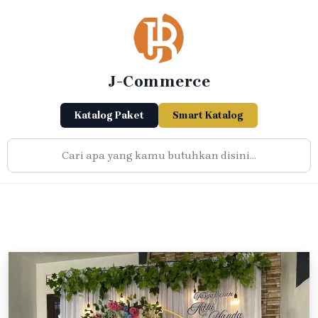
Skip
to
content
J-Commerce
Katalog Paket
Smart Katalog