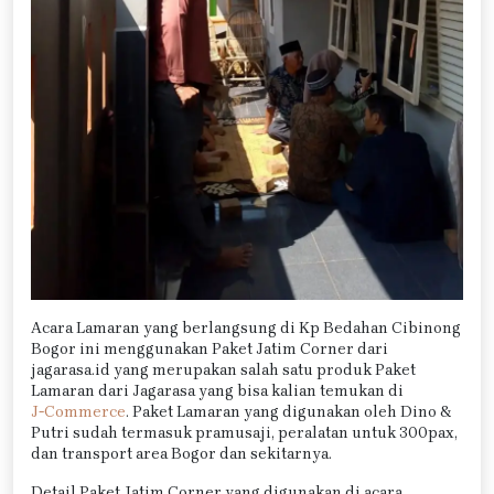
Acara Lamaran yang berlangsung di Kp Bedahan Cibinong
Bogor ini menggunakan Paket Jatim Corner dari
jagarasa.id yang merupakan salah satu produk Paket
Lamaran dari Jagarasa yang bisa kalian temukan di
J-Commerce
. Paket Lamaran yang digunakan oleh Dino &
Putri sudah termasuk pramusaji, peralatan untuk 300pax,
dan transport area Bogor dan sekitarnya.
Detail Paket Jatim Corner yang digunakan di acara