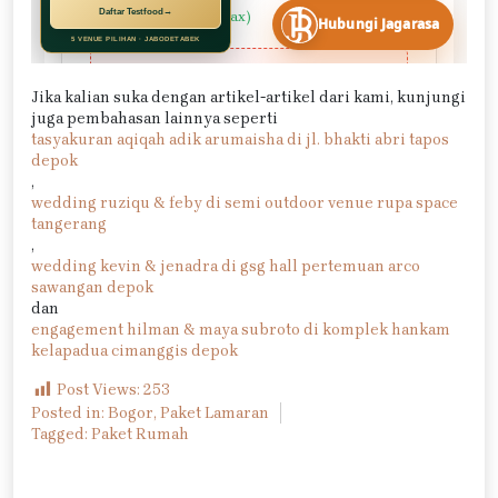
Jika kalian suka dengan artikel-artikel dari kami, kunjungi
juga pembahasan lainnya seperti
tasyakuran aqiqah adik arumaisha di jl. bhakti abri tapos
depok
,
wedding ruziqu & feby di semi outdoor venue rupa space
tangerang
,
wedding kevin & jenadra di gsg hall pertemuan arco
sawangan depok
dan
engagement hilman & maya subroto di komplek hankam
kelapadua cimanggis depok
Post Views:
253
Posted in:
Bogor
,
Paket Lamaran
Tagged:
Paket Rumah