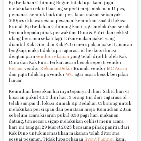
Kp Bedahan Cibinong Bogor, tidak lupa kami juga
melakukan ceklist barang seperti meja makanan 11 pcs,
pemanas, sendok lauk dan peralatan makan sebanyak
300pcs dibawa sesuai pesanan. kemudian, saat di lokasi
Rumah Kp Bedahan Cibinong kami juga melakukan serah
terima kepada pihak perwakilan Dino & Putri dan ceklist
ulang bersama sekali lagi. Dikarenakan paket yang
diambil Kak Dino dan Kak Putri merupakan paket Lamaran
lengkap, maka tidak lupa Jagarasa.id berkoordinasi
dengan para
vendor rekanan
yang telah dipilih oleh Kak
Dino dan Kak Putri terkait acara besok seperti vendor
Perias
, vendor
Rekanan Dekor
Rumah, vendor
MC Acara
dan juga tidak lupa vendor
WO
agar acara besok berjalan
lancar
Kemudian keesokan harinya tepanya di hari Sabtu hari-H
kisaran pukul 4:00 dini hari 3 orang tim dari Jagarasa.id
telah sampai di lokasi Rumah Kp Bedahan Cibinong untuk
melakukan persiapan dan penataan meja. Kemudian 2 Jam
sebelum acara kisaran pukul 6:36 pagi hari makanan
datang, tim secara sigap melakukan ceklist menu acara
hari ini tanggal 29 Maret 2025 bersama pihak panitia dari
Kak Dino untuk memastikan makanan telah diterima
sesuai pesanan. TIdak lupa rekanan
Event Planner
kami