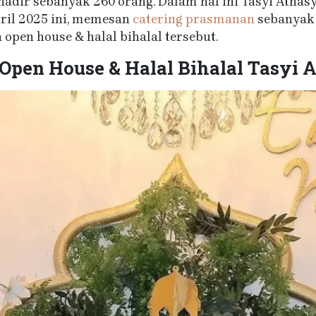
adir sebanyak 260 orang. Dalam hal ini Tasyi Athas
pril 2025 ini, memesan
catering prasmanan
sebanyak 
open house & halal bihalal tersebut.
Open House & Halal Bihalal Tasyi 