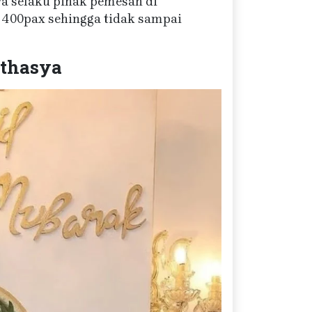
ya selaku pihak pemesan di
400pax sehingga tidak sampai
Athasya