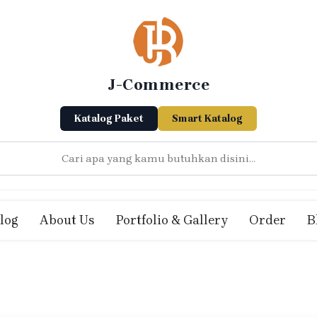
J-Commerce
Katalog Paket
Smart Katalog
log
About Us
Portfolio & Gallery
Order
B