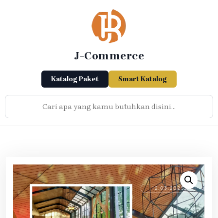
Skip
to
content
J-Commerce
Katalog Paket
Smart Katalog