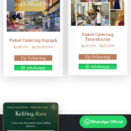
Paket Catering
Tasyakuran
Paket Catering Aqiqah
Rentang
Rp
30.000
–
Rp
50.000
Rentang
Rp
38.000
–
Rp
18.000.000
harga:
harga:
Rp30.000
Rp38.000
Dp Sekarang
Dp Sekarang
hingga
hingga
Rp50.000
Rp18.000.000
whatsapp
whatsapp
×
OPEN TESTFOOD · AGUSTUS 2026
Keliling
Rasa
Instagram
TikTok
Facebook
WhatsApp Official
Cicipi menu dan jelajahi venue wedding
pilihanmu.