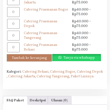
Catering
Rentang
Jakarta
Rp
75.000
Prasmanan
harga:
Kuantitas
Catering Prasmanan Bogor
Rp
40.000
–
Jakarta
Rp40.000
Catering
Rentang
Rp
75.000
hingga
Prasmanan
harga:
Rp75.000
Kuantitas
Catering Prasmanan
Rp
40.000
–
Bogor
Rp40.000
Catering
Rentang
Depok
Rp
75.000
hingga
Prasmanan
harga:
Rp75.000
Kuantitas
Catering Prasmanan
Rp
40.000
–
Depok
Rp40.000
Catering
Rentang
Tangerang
Rp
75.000
hingga
Prasmanan
harga:
Rp75.000
Kuantitas
Catering Prasmanan
Rp
40.000
–
Tangerang
Rp40.000
Catering
Rentang
Bekasi
Rp
75.000
hingga
Prasmanan
harga:
Rp75.000
Tanya via whatsapp
Tambah ke keranjang
Bekasi
Rp40.000
hingga
Rp75.000
Kategori:
Catering Bekasi
,
Catering Bogor
,
Catering Depok
,
Catering Jakarta
,
Catering Tangerang
,
Paket Lainnya
FAQ Paket
Deskripsi
Ulasan (0)