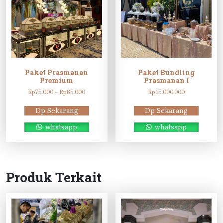
Paket Prasmanan
Paket Bundling
Premium
Prasmanan I
Rentang
Rp
75.000
–
Rp
85.000
Rp
15.000.000
harga:
Rp75.000
Dp Sekarang
Dp Sekarang
hingga
Rp85.000
whatsapp
whatsapp
Produk Terkait