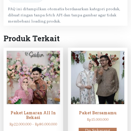
FAQ ini ditampilkan otomatis berdasarkan kategori produk,
dibuat ringan tanpa fetch API dan tanpa gambar agar tidak
membebani loading produk.
Produk Terkait
Paket Lamaran All In
Paket Bersamamu
Bekasi
Rp
15.000.000
Rentang
Rp
22.000.000
–
Rp
86.000.000
harga:
Dp Sekarang