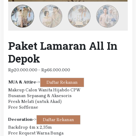
Paket Lamaran All In
Depok
Rentang
Rp
20.000.000
–
Rp
66.000.000
harga:
Rp20.000.000
MUA & Attire
->
Daftar Rekanan
hingga
Makeup Calon Wanita Hijabdo CPW
Rp66.000.000
Busanan Sepasang & Aksesoris
Fresh Melati (untuk Akad)
Free Softlense
Decoration
->
Daftar Rekanan
Backdrop 4m x 2,35m
Free Request Warna Bunga