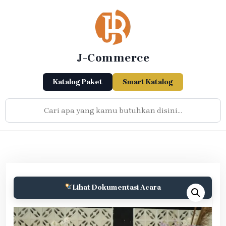
Skip
to
content
J-Commerce
Katalog Paket
Smart Katalog
Lihat Dokumentasi Acara