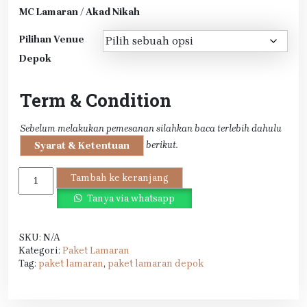
MC Lamaran / Akad Nikah
Pilihan Venue
Depok
Term & Condition
Sebelum melakukan pemesanan silahkan baca terlebih dahulu
berikut.
Syarat & Ketentuan
Kuantitas
Tambah ke keranjang
Paket
Tanya via whatsapp
Lamaran
All
In
SKU:
N/A
Depok
Kategori:
Paket Lamaran
Tag:
paket lamaran
,
paket lamaran depok