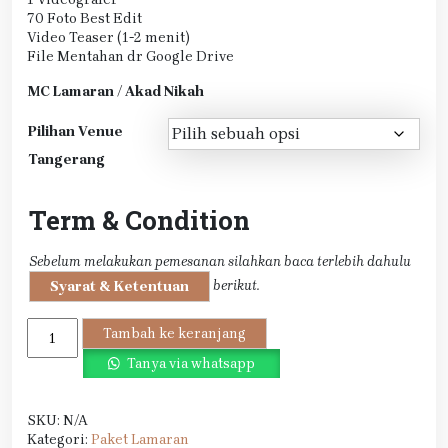
70 Foto Best Edit
Video Teaser (1-2 menit)
File Mentahan dr Google Drive
MC Lamaran / Akad Nikah
Pilihan Venue
Tangerang
Term & Condition
Sebelum melakukan pemesanan silahkan baca terlebih dahulu
berikut.
Syarat & Ketentuan
Kuantitas
Tambah ke keranjang
Paket
Tanya via whatsapp
Lamaran
All
In
SKU:
N/A
Tangerang
Kategori:
Paket Lamaran