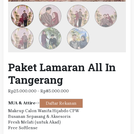
Paket Lamaran All In
Tangerang
Rentang
Rp
25.000.000
–
Rp
85.000.000
harga:
Rp25.000.000
MUA & Attire
->
Daftar Rekanan
hingga
Makeup Calon Wanita Hijabdo CPW
Rp85.000.000
Busanan Sepasang & Aksesoris
Fresh Melati (untuk Akad)
Free Softlense