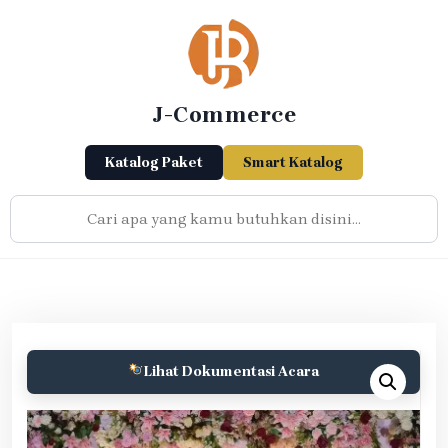
Skip
to
content
J-Commerce
Katalog Paket
Smart Katalog
Lihat Dokumentasi Acara