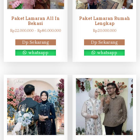
Paket Lamaran All In
Paket Lamaran Rumah
Bekasi
Lengkap
Rentang
Rp
22.000.000
–
Rp
86.000.000
Rp
20.000.000
harga:
Rp22.000.000
Dp Sekarang
Dp Sekarang
hingga
Rp86.000.000
whatsapp
whatsapp