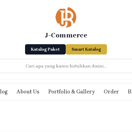
J-Commerce
Katalog Paket
Smart Katalog
log
About Us
Portfolio & Gallery
Order
B