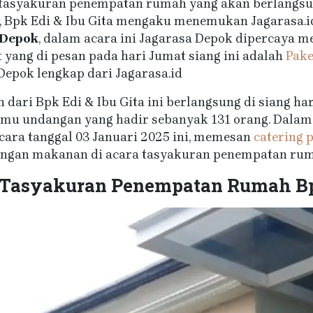
 tasyakuran penempatan rumah yang akan berlangsung
, Bpk Edi & Ibu Gita mengaku menemukan Jagarasa.i
 Depok
, dalam acara ini Jagarasa Depok dipercaya 
t yang di pesan pada hari Jumat siang ini adalah
Pake
Depok lengkap dari Jagarasa.id
ri Bpk Edi & Ibu Gita ini berlangsung di siang hari
amu undangan yang hadir sebanyak 131 orang. Dalam h
acara tanggal 03 Januari 2025 ini, memesan
catering
rangan makanan di acara tasyakuran penempatan rum
 Tasyakuran Penempatan Rumah Bpk