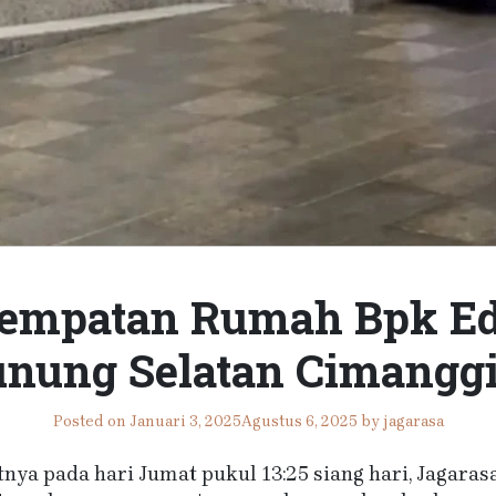
mpatan Rumah Bpk Edi &
unung Selatan Cimangg
Posted on
Januari 3, 2025
Agustus 6, 2025
by
jagarasa
tnya pada hari Jumat pukul 13:25 siang hari, Jagaras