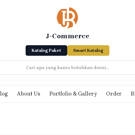
J-Commerce
Katalog Paket
Smart Katalog
log
About Us
Portfolio & Gallery
Order
B