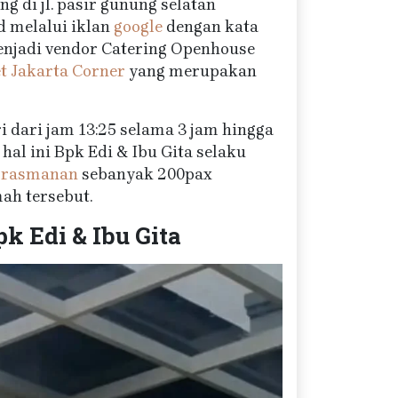
 di jl. pasir gunung selatan
d melalui iklan
google
dengan kata
menjadi vendor Catering Openhouse
t Jakarta Corner
yang merupakan
 dari jam 13:25 selama 3 jam hingga
al ini Bpk Edi & Ibu Gita selaku
 prasmanan
sebanyak 200pax
ah tersebut.
 Edi & Ibu Gita