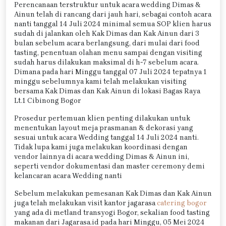
Perencanaan terstruktur untuk acara wedding Dimas &
Ainun telah di rancang dari jauh hari, sebagai contoh acara
nanti tanggal 14 Juli 2024 minimal semua SOP klien harus
sudah di jalankan oleh Kak Dimas dan Kak Ainun dari 3
bulan sebelum acara berlangsung, dari mulai dari food
tasting, penentuan olahan menu sampai dengan visiting
sudah harus dilakukan maksimal di h-7 sebelum acara.
Dimana pada hari Minggu tanggal 07 Juli 2024 tepatnya 1
minggu sebelumnya kami telah melakukan visiting
bersama Kak Dimas dan Kak Ainun di lokasi Bagas Raya
Lt.1 Cibinong Bogor
Prosedur pertemuan klien penting dilakukan untuk
menentukan layout meja prasmanan & dekorasi yang
sesuai untuk acara Wedding tanggal 14 Juli 2024 nanti.
Tidak lupa kami juga melakukan koordinasi dengan
vendor lainnya di acara wedding Dimas & Ainun ini,
seperti vendor dokumentasi dan master ceremony demi
kelancaran acara Wedding nanti
Sebelum melakukan pemesanan Kak Dimas dan Kak Ainun
juga telah melakukan visit kantor jagarasa
catering bogor
yang ada di metland transyogi Bogor, sekalian food tasting
makanan dari Jagarasa.id pada hari Minggu, 05 Mei 2024