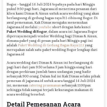
Bogor – tanggal 14 Juli 2024 tepatnya pada hari Minggu
pukul 9:50 pagi hari, Jagarasa.id menerima pesanan dari
klien kami Dimas & Ainun untuk acara wedding yang akan
berlangsung di gedung bagas raya lt.1 cibinong Bogor. Di
awal pemesanan, Kak Dimas mengaku menemukan
Jagarasa.id melalui
youtube
short dengan kata kunci
Paket Wedding di Bogor
, dalam acara ini Jagarasa Bogor
dipercaya menjadi vendor Wedding bagi Dimas & Ainun,
dimana paket yang di pesan pada hari Minggu pagi ini
adalah
Paket Wedding di Gedung Bagas Raya Lt.1
yang
merupakan salah satu paket wedding Bogor lengkap dari
Jagarasa.id
Acara wedding dari Dimas & Ainun ini berlangsung di
pagi hari dari jam 9:50 selama 3 jam hingga siang hari
dengan perkiraan jumlah tamu undangan yang hadir
sebanyak 900 orang. Dalam hal ini Kak Dimas selaku pihak
pemesan di jagarasa.id untuk acara tanggal 14 Juli 2024
ini, memesan
catering prasmanan
sebanyak 1100pax
sehingga tidak sampai terjadi kekurangan makanan di
acara wedding tersebut.
Detail Pemesanan Acara