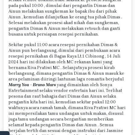
pada pukul 10:00 , dimulai dari pengantin Dimas dan
Ainun melakukan sungkeman ke bapak ibu dari pihak
Ainun , kemudian dilanjutkan ke orang tua pihak Dimas .
Selesai melakukan prosesi akad nikah dan sungkeman,
pengantin Dimas & Ainun melakukan retouch dan ganti
busana untuk persiapan resepsi pernikahan.
Sekitar pukul 11:00 acara resepsi pernikahan Dimas &
Ainun pun berlangsung, dimulai dari pembukaan acara
resepsi pernikahan di Bagas Raya Lt.1 Cibinong , 14 Juli
2024 hari ini dilakukan oleh MC rekanan kami yang
bernama Riva Pratiwi MC . Selanjutnya prosesi kirab
berlangsung, dimana pengantin Dimas & Ainun masuk ke
area pelaminan diiringi lantunan lagu romantis berjudul
Marry You – Bruno Mars
yang dimainkan oleh Sonya
Entertainment selaku vendor entertain hari ini. Terlihat
pesona dan raut bahagia dari Dimas dan Ainun selaku
pengantin kita hari ini, kemudian sekitar pukul 12:00
waktunya acara ramah tamah, dimana Riva Pratiwi MC hari
ini mempersilakan tamu undangan untuk makan, disusul
juga tamu undangan secara bergantian memberikan
selamat kepada pengantin Dimas dan Ainun . Semua
berjalan tertib dan sesuai dengan instruksi dari Jasmine