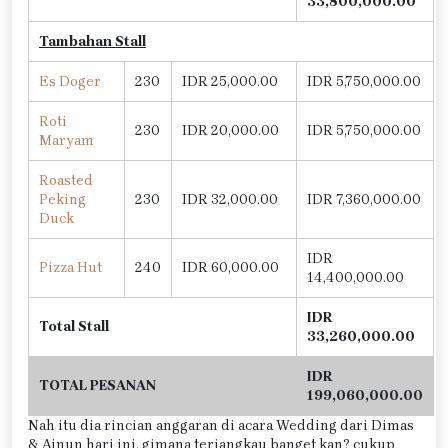
33,800,000.00
Tambahan Stall
Es Doger
230
IDR 25,000.00
IDR 5,750,000.00
Roti
230
IDR 20,000.00
IDR 5,750,000.00
Maryam
Roasted
Peking
230
IDR 32,000.00
IDR 7,360,000.00
Duck
IDR
Pizza Hut
240
IDR 60,000.00
14,400,000.00
IDR
Total Stall
33,260,000.00
IDR
TOTAL PESANAN
199,060,000.00
Nah itu dia rincian anggaran di acara Wedding dari Dimas
& Ainun hari ini, gimana terjangkau banget kan? cukup