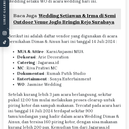
Wedding selaku WO di acara wedding hari ini.
LIHAT GALERI
Baca Juga
Wedding Setiawan & Irma di Semi
Outdoor Venue Joglo Bringin Rejo Surabaya
Berikut ini adalah daftar vendor yang digunakan di acara
pernikahan Dimas & Ainun hari ini tanggal 14 Juli 2024 :
MUA & Attire
: KarniAnjasmi MUA
Dekorasi
: Arie Decoration
Catering
: Jagarasa.id
MC
: Riva Pratiwi MC
Dokumentasi
: Rumah Putih Studio
Entertainment
: Sonya Entertainment
WO
: Jasmine Wedding
Setelah kurang lebih 3 jam acara berlangsung, sekitar
pukul 12:00 tim mulai melakukan proses clearup untuk
piring kotor dan sampah makanan. Tercatat pada acara hari
ini tanggal 14 Juli 2024 terdapat sekitar 900
tamu/undangan yang hadir dalam acara Wedding Dimas &
Ainun, dan tersisa 160 piring kotor, dengan sisa makanan
kurang lebih 200 pax. Kemudian tim dari Jagarasa.id