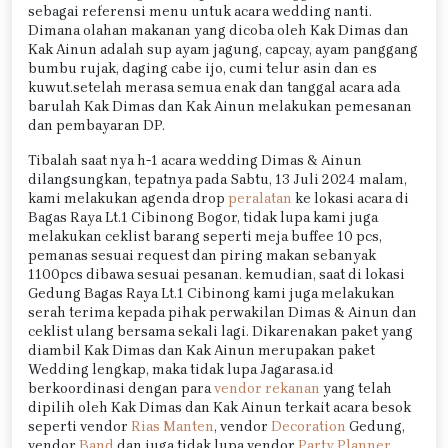
sebagai referensi menu untuk acara wedding nanti.
Dimana olahan makanan yang dicoba oleh Kak Dimas dan
Kak Ainun adalah sup ayam jagung, capcay, ayam panggang
bumbu rujak, daging cabe ijo, cumi telur asin dan es
kuwut.setelah merasa semua enak dan tanggal acara ada
barulah Kak Dimas dan Kak Ainun melakukan pemesanan
dan pembayaran DP.
Tibalah saat nya h-1 acara wedding Dimas & Ainun
dilangsungkan, tepatnya pada Sabtu, 13 Juli 2024 malam,
kami melakukan agenda drop
peralatan
ke lokasi acara di
Bagas Raya Lt.1 Cibinong Bogor, tidak lupa kami juga
melakukan ceklist barang seperti meja buffee 10 pcs,
pemanas sesuai request dan piring makan sebanyak
1100pcs dibawa sesuai pesanan. kemudian, saat di lokasi
Gedung Bagas Raya Lt.1 Cibinong kami juga melakukan
serah terima kepada pihak perwakilan Dimas & Ainun dan
ceklist ulang bersama sekali lagi. Dikarenakan paket yang
diambil Kak Dimas dan Kak Ainun merupakan paket
Wedding lengkap, maka tidak lupa Jagarasa.id
berkoordinasi dengan para
vendor rekanan
yang telah
dipilih oleh Kak Dimas dan Kak Ainun terkait acara besok
seperti vendor
Rias Manten
, vendor
Decoration
Gedung,
vendor
Band
dan juga tidak lupa vendor
Party Planner