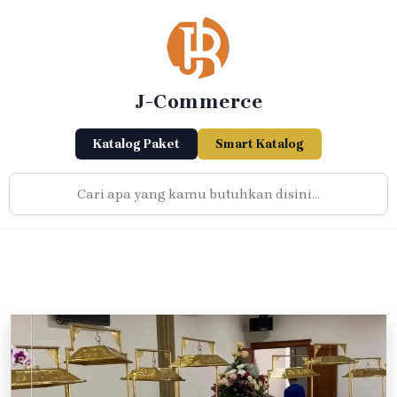
Skip
to
content
J-Commerce
Katalog Paket
Smart Katalog