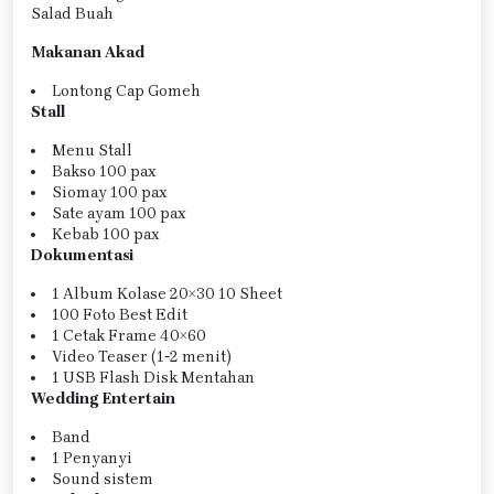
Salad Buah
Makanan Akad
Lontong Cap Gomeh
Stall
Menu Stall
Bakso 100 pax
Siomay 100 pax
Sate ayam 100 pax
Kebab 100 pax
Dokumentasi
1 Album Kolase 20×30 10 Sheet
100 Foto Best Edit
1 Cetak Frame 40×60
Video Teaser (1-2 menit)
1 USB Flash Disk Mentahan
Wedding Entertain
Band
1 Penyanyi
Sound sistem