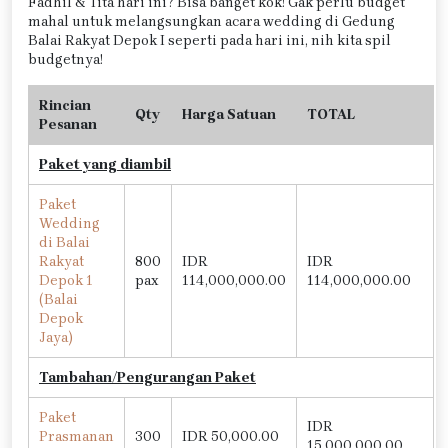
Fadhil & Tita hari ini? Bisa banget kok! Gak perlu budget
mahal untuk melangsungkan acara wedding di Gedung
Balai Rakyat Depok I seperti pada hari ini, nih kita spil
budgetnya!
Rincian
Qty
Harga Satuan
TOTAL
Pesanan
Paket yang diambil
Paket
Wedding
di Balai
Rakyat
800
IDR
IDR
Depok 1
pax
114,000,000.00
114,000,000.00
(Balai
Depok
Jaya)
Tambahan/Pengurangan Paket
Paket
IDR
Prasmanan
300
IDR 50,000.00
15,000,000.00