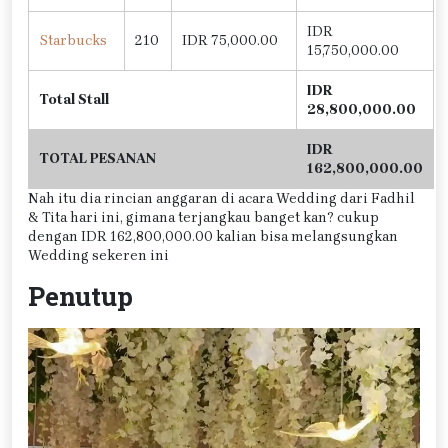
IDR
Starbucks
210
IDR 75,000.00
15,750,000.00
IDR
Total Stall
28,800,000.00
IDR
TOTAL PESANAN
162,800,000.00
Nah itu dia rincian anggaran di acara Wedding dari Fadhil
& Tita hari ini, gimana terjangkau banget kan? cukup
dengan IDR 162,800,000.00 kalian bisa melangsungkan
Wedding sekeren ini
Penutup