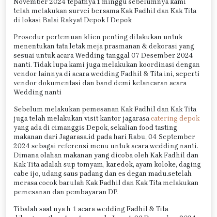
November 2024 tepatnya 1 minggu sebelumnya kami
telah melakukan survei bersama Kak Fadhil dan Kak Tita
di lokasi Balai Rakyat Depok I Depok
Prosedur pertemuan klien penting dilakukan untuk
menentukan tata letak meja prasmanan & dekorasi yang
sesuai untuk acara Wedding tanggal 07 Desember 2024
nanti. Tidak lupa kami juga melakukan koordinasi dengan
vendor lainnya di acara wedding Fadhil & Tita ini, seperti
vendor dokumentasi dan band demi kelancaran acara
Wedding nanti
Sebelum melakukan pemesanan Kak Fadhil dan Kak Tita
juga telah melakukan visit kantor jagarasa
catering depok
yang ada di cimanggis Depok, sekalian food tasting
makanan dari Jagarasa.id pada hari Rabu, 04 September
2024 sebagai referensi menu untuk acara wedding nanti.
Dimana olahan makanan yang dicoba oleh Kak Fadhil dan
Kak Tita adalah sup tomyam, karedok, ayam koloke, daging
cabe ijo, udang saus padang dan es degan madu.setelah
merasa cocok barulah Kak Fadhil dan Kak Tita melakukan
pemesanan dan pembayaran DP.
Tibalah saat nya h-1 acara wedding Fadhil & Tita