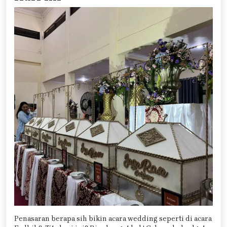
Penasaran berapa sih bikin acara wedding seperti di acara