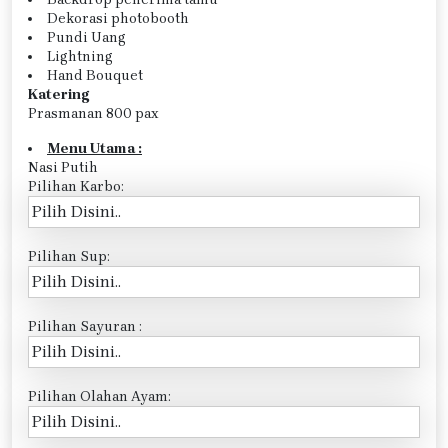
Dekorasi photobooth
Pundi Uang
Lightning
Hand Bouquet
Katering
Prasmanan 800 pax
Menu Utama :
Nasi Putih
Pilihan Karbo:
Pilihan Sup:
Pilihan Sayuran :
Pilihan Olahan Ayam: