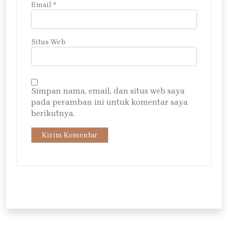
Email
*
Situs Web
Simpan nama, email, dan situs web saya
pada peramban ini untuk komentar saya
berikutnya.