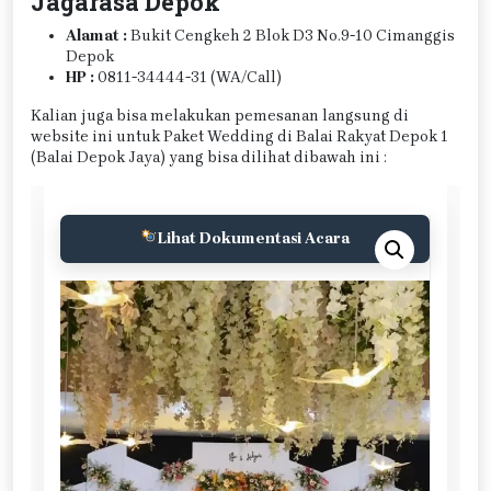
Jagarasa Depok
Alamat :
Bukit Cengkeh 2 Blok D3 No.9-10 Cimanggis
Depok
HP :
0811-34444-31 (WA/Call)
Kalian juga bisa melakukan pemesanan langsung di
website ini untuk Paket Wedding di Balai Rakyat Depok 1
(Balai Depok Jaya) yang bisa dilihat dibawah ini :