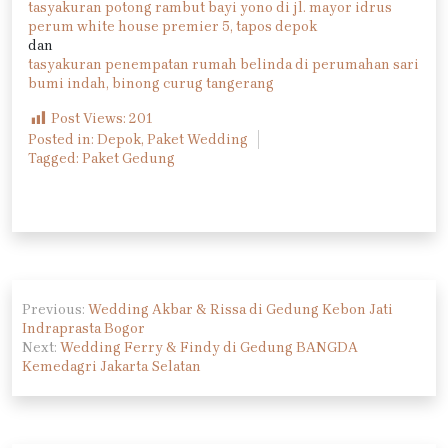
tasyakuran potong rambut bayi yono di jl. mayor idrus
perum white house premier 5, tapos depok
dan
tasyakuran penempatan rumah belinda di perumahan sari
bumi indah, binong curug tangerang
Post Views:
201
Posted in:
Depok
,
Paket Wedding
Tagged:
Paket Gedung
Navigasi
Previous:
Wedding Akbar & Rissa di Gedung Kebon Jati
pos
Indraprasta Bogor
Next:
Wedding Ferry & Findy di Gedung BANGDA
Kemedagri Jakarta Selatan