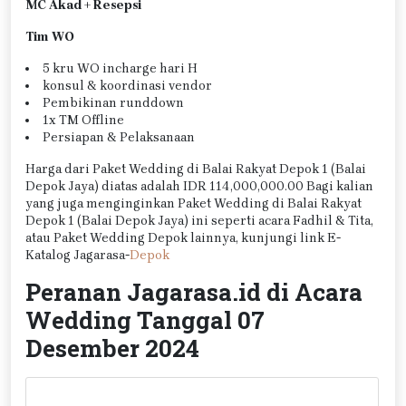
MC Akad + Resepsi
Tim WO
5 kru WO incharge hari H
konsul & koordinasi vendor
Pembikinan runddown
1x TM Offline
Persiapan & Pelaksanaan
Harga dari Paket Wedding di Balai Rakyat Depok 1 (Balai
Depok Jaya) diatas adalah IDR 114,000,000.00 Bagi kalian
yang juga menginginkan Paket Wedding di Balai Rakyat
Depok 1 (Balai Depok Jaya) ini seperti acara Fadhil & Tita,
atau Paket Wedding Depok lainnya, kunjungi link E-
Katalog Jagarasa-
Depok
Peranan Jagarasa.id di Acara
Wedding Tanggal 07
Desember 2024