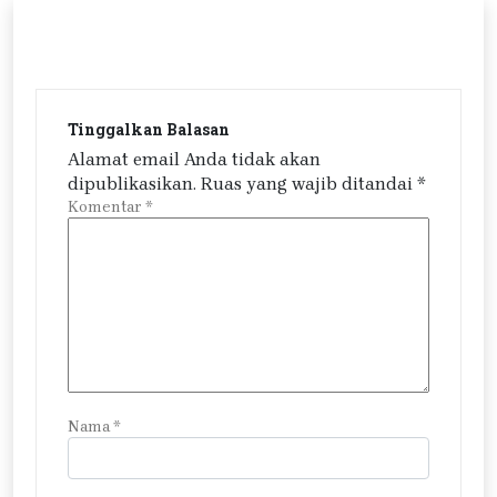
Tinggalkan Balasan
Alamat email Anda tidak akan
dipublikasikan.
Ruas yang wajib ditandai
*
Komentar
*
Nama
*