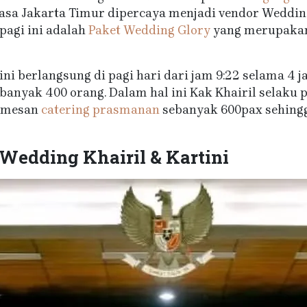
rasa Jakarta Timur dipercaya menjadi vendor Wedding
 pagi ini adalah
Paket Wedding Glory
yang merupakan 
ini berlangsung di pagi hari dari jam 9:22 selama 4 
anyak 400 orang. Dalam hal ini Kak Khairil selaku 
memesan
catering prasmanan
sebanyak 600pax sehingg
Wedding Khairil & Kartini