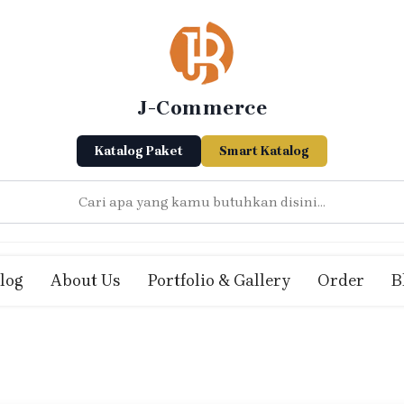
J-Commerce
Katalog Paket
Smart Katalog
log
About Us
Portfolio & Gallery
Order
B